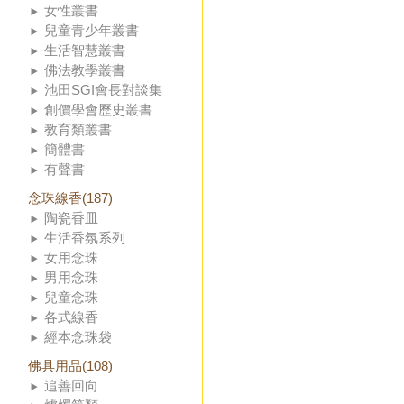
女性叢書
兒童青少年叢書
生活智慧叢書
佛法教學叢書
池田SGI會長對談集
創價學會歷史叢書
教育類叢書
簡體書
有聲書
念珠線香(187)
陶瓷香皿
生活香氛系列
女用念珠
男用念珠
兒童念珠
各式線香
經本念珠袋
佛具用品(108)
追善回向