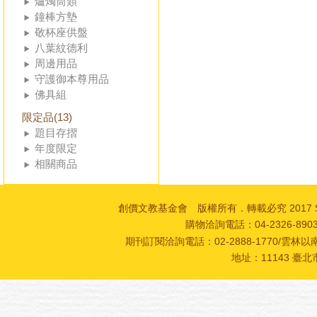
爐燭筒類
鐘棒方墊
敬杯座供盤
八葉紋德利
周邊用品
守護御本尊用品
佛具組
限定品(13)
題目存摺
年度限定
相關商品
創價文教基金會 版權所有．轉載必究 2017 SOKA Cultur
購物洽詢電話：04-2326-89
期刊訂閱洽詢電話：02-2888-1770/雲林以南
地址：11143 臺北