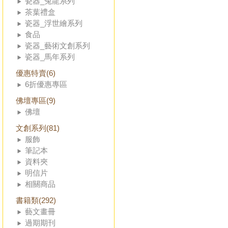
瓷器_兔龍系列
茶葉禮盒
瓷器_浮世繪系列
食品
瓷器_藝術文創系列
瓷器_馬年系列
優惠特賣(6)
6折優惠專區
佛壇專區(9)
佛壇
文創系列(81)
服飾
筆記本
資料夾
明信片
相關商品
書籍類(292)
藝文畫冊
過期期刊