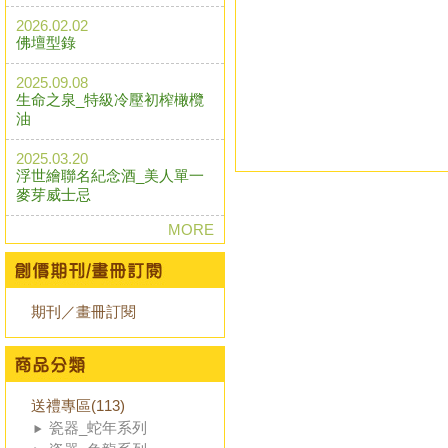
2026.02.02
佛壇型錄
2025.09.08
生命之泉_特級冷壓初榨橄欖
油
2025.03.20
浮世繪聯名紀念酒_美人單一
麥芽威士忌
MORE
期刊／畫冊訂閱
送禮專區(113)
瓷器_蛇年系列