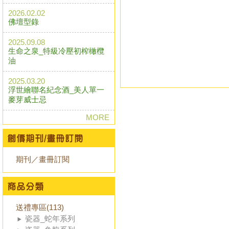
2026.02.02
佛壇型錄
2025.09.08
生命之泉_特級冷壓初榨橄欖
油
2025.03.20
浮世繪聯名紀念酒_美人單一
麥芽威士忌
MORE
期刊／畫冊訂閱
送禮專區(113)
瓷器_蛇年系列