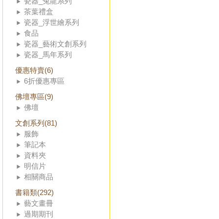
瓷器_兔龍系列
茶葉禮盒
瓷器_浮世繪系列
食品
瓷器_藝術文創系列
瓷器_馬年系列
優惠特賣(6)
6折優惠專區
佛壇專區(9)
佛壇
文創系列(81)
服飾
筆記本
資料夾
明信片
相關商品
書籍類(292)
藝文畫冊
過期期刊