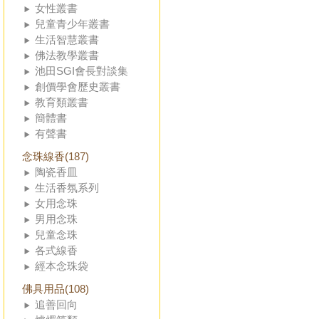
女性叢書
兒童青少年叢書
生活智慧叢書
佛法教學叢書
池田SGI會長對談集
創價學會歷史叢書
教育類叢書
簡體書
有聲書
念珠線香(187)
陶瓷香皿
生活香氛系列
女用念珠
男用念珠
兒童念珠
各式線香
經本念珠袋
佛具用品(108)
追善回向