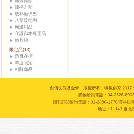
爐燭筒類
鐘棒方墊
敬杯座供盤
八葉紋德利
周邊用品
守護御本尊用品
佛具組
限定品(13)
題目存摺
年度限定
相關商品
創價文教基金會 版權所有．轉載必究 2017 SOKA Cultur
購物洽詢電話：04-2326-89
期刊訂閱洽詢電話：02-2888-1770/雲林以南
地址：11143 臺北