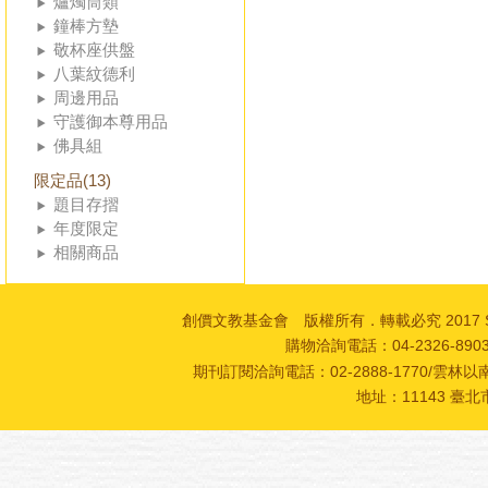
爐燭筒類
鐘棒方墊
敬杯座供盤
八葉紋德利
周邊用品
守護御本尊用品
佛具組
限定品(13)
題目存摺
年度限定
相關商品
創價文教基金會 版權所有．轉載必究 2017 SOKA Cultur
購物洽詢電話：04-2326-89
期刊訂閱洽詢電話：02-2888-1770/雲林以南
地址：11143 臺北