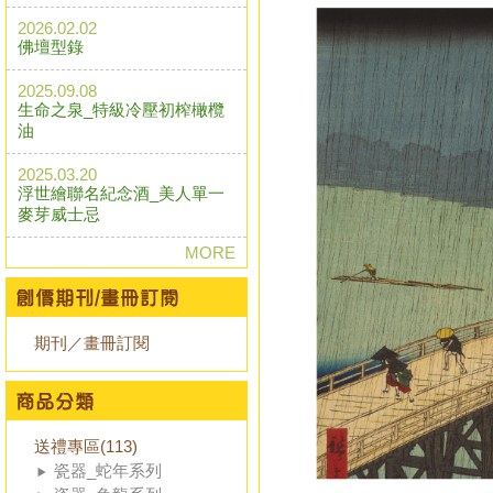
2026.02.02
佛壇型錄
2025.09.08
生命之泉_特級冷壓初榨橄欖
油
2025.03.20
浮世繪聯名紀念酒_美人單一
麥芽威士忌
MORE
期刊／畫冊訂閱
送禮專區(113)
瓷器_蛇年系列