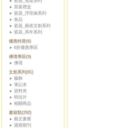
瓷器_兔龍系列
茶葉禮盒
瓷器_浮世繪系列
食品
瓷器_藝術文創系列
瓷器_馬年系列
優惠特賣(6)
6折優惠專區
佛壇專區(9)
佛壇
文創系列(81)
服飾
筆記本
資料夾
明信片
相關商品
書籍類(292)
藝文畫冊
過期期刊