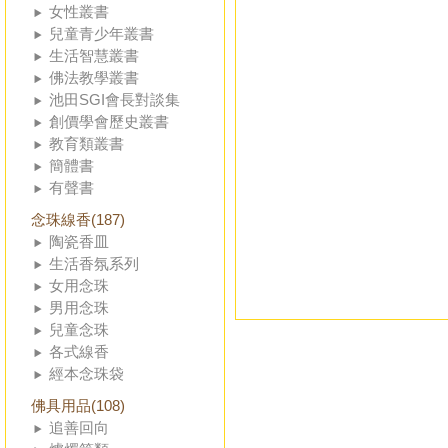
女性叢書
兒童青少年叢書
生活智慧叢書
佛法教學叢書
池田SGI會長對談集
創價學會歷史叢書
教育類叢書
簡體書
有聲書
念珠線香(187)
陶瓷香皿
生活香氛系列
女用念珠
男用念珠
兒童念珠
各式線香
經本念珠袋
佛具用品(108)
追善回向