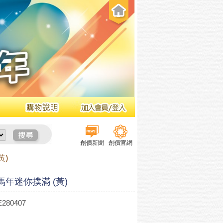
創價新聞
創價官網
黃)
馬年迷你撲滿 (黃)
280407