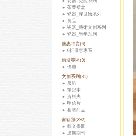
瓷器_兔龍系列
茶葉禮盒
瓷器_浮世繪系列
食品
瓷器_藝術文創系列
瓷器_馬年系列
優惠特賣(6)
6折優惠專區
佛壇專區(9)
佛壇
文創系列(81)
服飾
筆記本
資料夾
明信片
相關商品
書籍類(292)
藝文畫冊
過期期刊