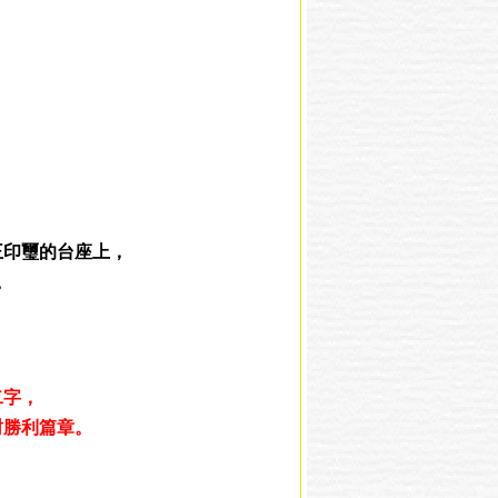
王印璽的台座上，
。
二字，
封勝利篇章。