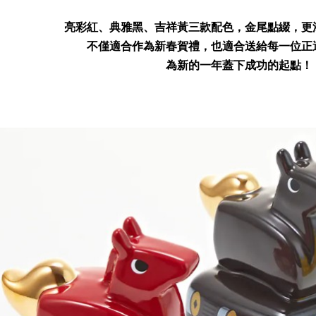
亮彩紅、典雅黑、吉祥黃三款配色，金尾點綴，更
不僅適合作為新春賀禮，也適合送給每一位正
為新的一年蓋下成功的起點！