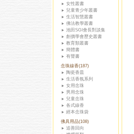
女性叢書
兒童青少年叢書
生活智慧叢書
佛法教學叢書
池田SGI會長對談集
創價學會歷史叢書
教育類叢書
簡體書
有聲書
念珠線香(187)
陶瓷香皿
生活香氛系列
女用念珠
男用念珠
兒童念珠
各式線香
經本念珠袋
佛具用品(108)
追善回向