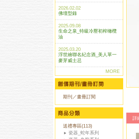
2026.02.02
佛壇型錄
2025.09.08
生命之泉_特級冷壓初榨橄欖
油
2025.03.20
浮世繪聯名紀念酒_美人單一
麥芽威士忌
MORE
期刊／畫冊訂閱
詳
送禮專區(113)
瓷器_蛇年系列