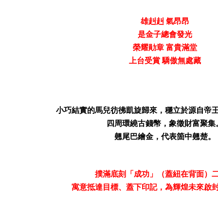
雄赳赳 氣昂昂
是金子總會發光
榮耀勛章 富貴滿堂
上台受賞 驕傲無處藏
小巧結實的馬兒彷彿凱旋歸來，穩立於源自帝
四周環繞古錢幣，象徵財富聚集
翹尾巴繪金，代表箇中翹楚。
撲滿底刻「成功」（蓋紐在背面）
寓意抵達目標、蓋下印記，為輝煌未來啟