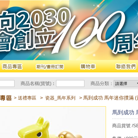
商品名稱(貨號)︰
商品分類：
> 送禮專區
>
瓷器_馬年系列
> 馬到成功 馬年迷你撲滿 (
馬到成功 
商品貨號 /SE