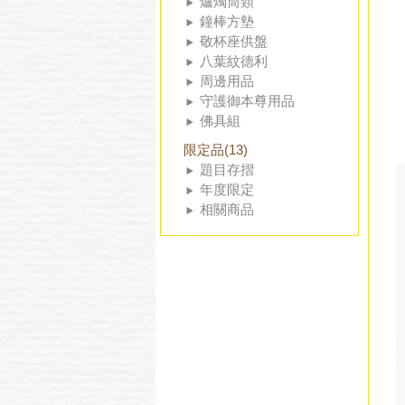
爐燭筒類
鐘棒方墊
敬杯座供盤
八葉紋德利
周邊用品
守護御本尊用品
佛具組
限定品(13)
題目存摺
年度限定
相關商品