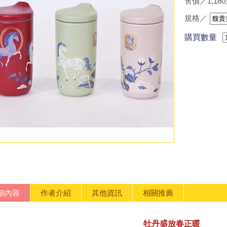
售價／1,18
規格／
購買數量
細內容
作者介紹
其他資訊
相關推薦
牡丹盛放春正暖