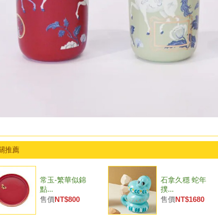
關推薦
常玉-繁華似錦
石拿久穩 蛇年
點...
撲...
售價
NT$800
售價
NT$1680