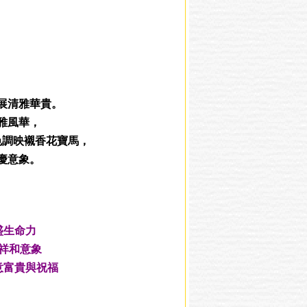
展清雅華貴。
雅風華，
色調映襯香花寶馬，
慶意象。
盛生命力
祥和意象
意富貴與祝福