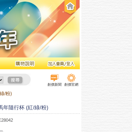
創價新聞
創價官網
綠/粉)
年隨行杯 (紅/綠/粉)
28042