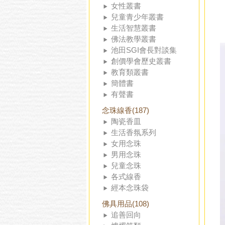
女性叢書
兒童青少年叢書
生活智慧叢書
佛法教學叢書
池田SGI會長對談集
創價學會歷史叢書
教育類叢書
簡體書
有聲書
念珠線香(187)
陶瓷香皿
生活香氛系列
女用念珠
男用念珠
兒童念珠
各式線香
經本念珠袋
佛具用品(108)
追善回向