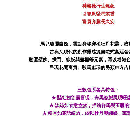
神駿徐行生氣象
引領風騷馬鬃香
富貴奔騰長久安
馬兒瀟灑自逸，靈動身姿穿梭牡丹花叢，盡
古典又現代的創作靈感源自歐式宮廷奢
融匯壁飾、拱門、線板與畫框等元素，再以粉嫩
呈現花開富貴、駿馬獻瑞的另類東方吉
三款色系各具特色：
★ 豔紅如節慶喜悅，奔馬姿態展現旺
★ 淡綠如春意盎然，描繪祥馬與玉瓶的
★ 粉杏如花語綻放，綴以牡丹與蝴蝶，寓