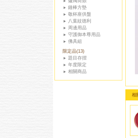
爐燭筒類
鐘棒方墊
敬杯座供盤
八葉紋德利
周邊用品
守護御本尊用品
佛具組
限定品(13)
題目存摺
年度限定
相關商品
相