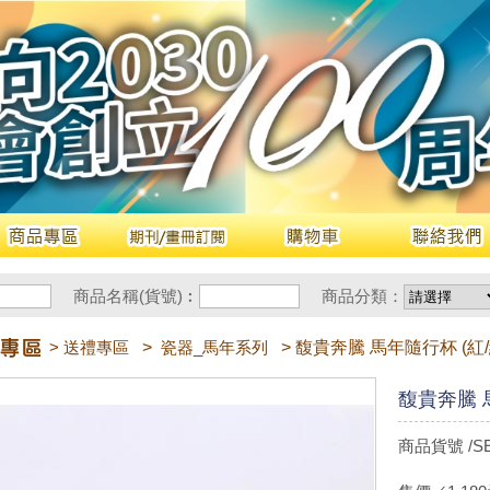
商品名稱(貨號)︰
商品分類：
> 送禮專區
>
瓷器_馬年系列
> 馥貴奔騰 馬年隨行杯 (紅/
馥貴奔騰 馬
商品貨號 /SE