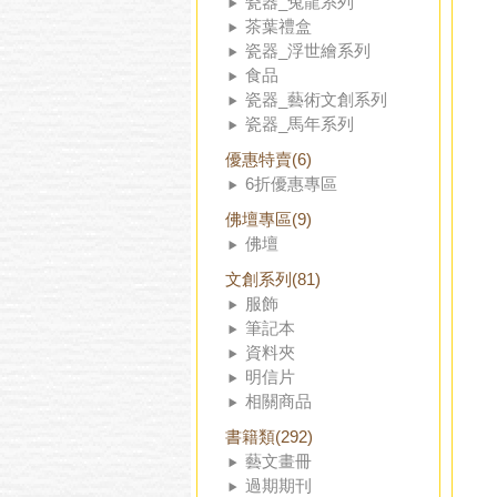
瓷器_兔龍系列
茶葉禮盒
瓷器_浮世繪系列
食品
瓷器_藝術文創系列
瓷器_馬年系列
優惠特賣(6)
6折優惠專區
佛壇專區(9)
佛壇
文創系列(81)
服飾
筆記本
資料夾
明信片
相關商品
書籍類(292)
藝文畫冊
過期期刊