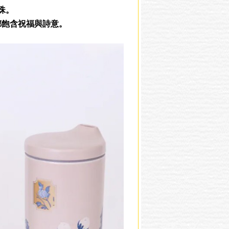
珠。
都飽含祝福與詩意。