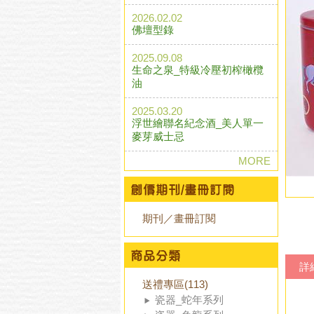
2026.02.02
佛壇型錄
2025.09.08
生命之泉_特級冷壓初榨橄欖
油
2025.03.20
浮世繪聯名紀念酒_美人單一
麥芽威士忌
MORE
期刊／畫冊訂閱
詳
送禮專區(113)
瓷器_蛇年系列