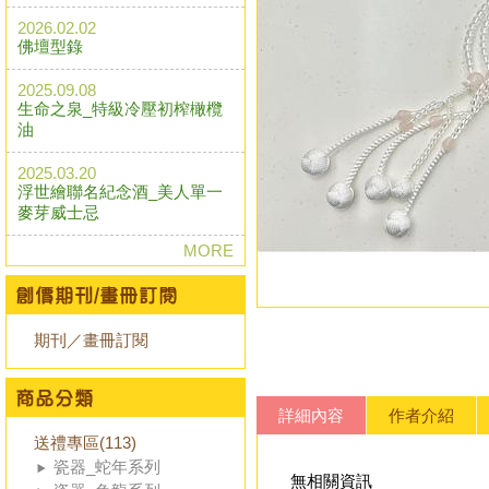
2026.02.02
佛壇型錄
2025.09.08
生命之泉_特級冷壓初榨橄欖
油
2025.03.20
浮世繪聯名紀念酒_美人單一
麥芽威士忌
MORE
期刊／畫冊訂閱
詳細內容
作者介紹
送禮專區(113)
瓷器_蛇年系列
無相關資訊