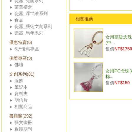
瓷器_兔龍系列
茶葉禮盒
瓷器_浮世繪系列
相關推薦
食品
瓷器_藝術文創系列
瓷器_馬年系列
女用高級念珠
優惠特賣(6)
(中...
6折優惠專區
售價
NT$1750
佛壇專區(9)
佛壇
女用PC念珠(
文創系列(81)
棉...
服飾
售價
NT$150
筆記本
資料夾
明信片
相關商品
書籍類(292)
藝文畫冊
過期期刊