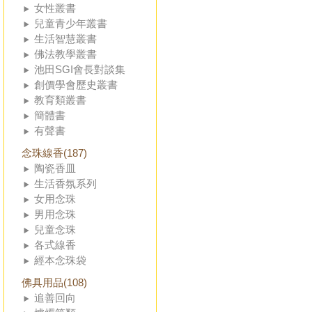
女性叢書
兒童青少年叢書
生活智慧叢書
佛法教學叢書
池田SGI會長對談集
創價學會歷史叢書
教育類叢書
簡體書
有聲書
念珠線香(187)
陶瓷香皿
生活香氛系列
女用念珠
男用念珠
兒童念珠
各式線香
經本念珠袋
佛具用品(108)
追善回向