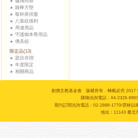
爐燭筒類
鐘棒方墊
敬杯座供盤
八葉紋德利
周邊用品
守護御本尊用品
佛具組
限定品(13)
題目存摺
年度限定
相關商品
創價文教基金會 版權所有．轉載必究 2017 SOKA Cultur
購物洽詢電話：04-2326-89
期刊訂閱洽詢電話：02-2888-1770/雲林以南
地址：11143 臺北