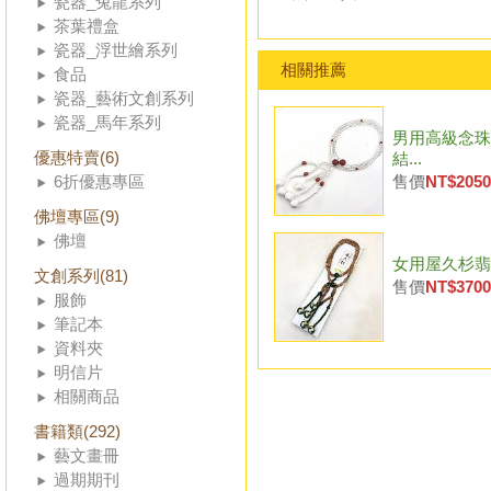
瓷器_兔龍系列
茶葉禮盒
瓷器_浮世繪系列
相關推薦
食品
瓷器_藝術文創系列
瓷器_馬年系列
男用高級念珠
優惠特賣(6)
結...
6折優惠專區
售價
NT$2050
佛壇專區(9)
佛壇
女用屋久杉翡翠
文創系列(81)
售價
NT$3700
服飾
筆記本
資料夾
明信片
相關商品
書籍類(292)
藝文畫冊
過期期刊