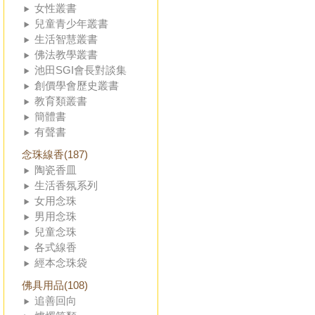
女性叢書
兒童青少年叢書
生活智慧叢書
佛法教學叢書
池田SGI會長對談集
創價學會歷史叢書
教育類叢書
簡體書
有聲書
念珠線香(187)
陶瓷香皿
生活香氛系列
女用念珠
男用念珠
兒童念珠
各式線香
經本念珠袋
佛具用品(108)
追善回向