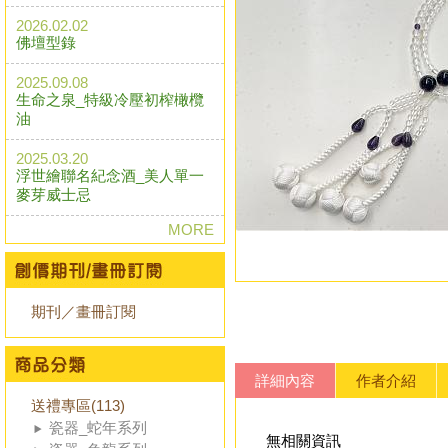
2026.02.02
佛壇型錄
2025.09.08
生命之泉_特級冷壓初榨橄欖
油
2025.03.20
浮世繪聯名紀念酒_美人單一
麥芽威士忌
MORE
期刊／畫冊訂閱
詳細內容
作者介紹
送禮專區(113)
瓷器_蛇年系列
無相關資訊