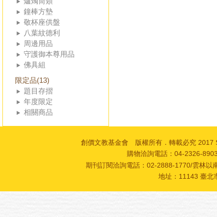
爐燭筒類
鐘棒方墊
敬杯座供盤
八葉紋德利
周邊用品
守護御本尊用品
佛具組
限定品(13)
題目存摺
年度限定
相關商品
創價文教基金會 版權所有．轉載必究 2017 SOKA Cultur
購物洽詢電話：04-2326-89
期刊訂閱洽詢電話：02-2888-1770/雲林以南
地址：11143 臺北