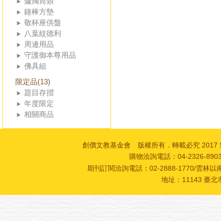
爐燭筒類
鐘棒方墊
敬杯座供盤
八葉紋德利
周邊用品
守護御本尊用品
佛具組
限定品(13)
題目存摺
年度限定
相關商品
創價文教基金會 版權所有．轉載必究 2017 SOKA Cultur
購物洽詢電話：04-2326-89
期刊訂閱洽詢電話：02-2888-1770/雲林以南
地址：11143 臺北