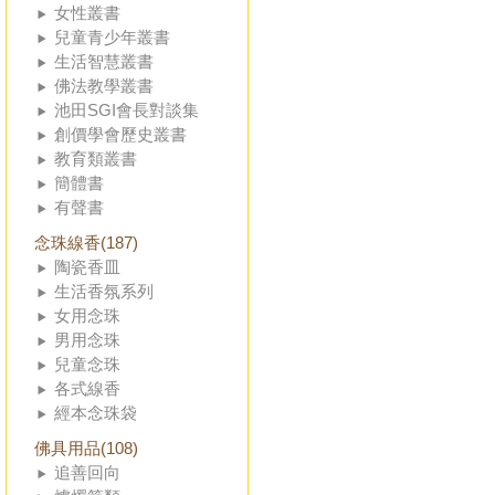
女性叢書
兒童青少年叢書
生活智慧叢書
佛法教學叢書
池田SGI會長對談集
創價學會歷史叢書
教育類叢書
簡體書
有聲書
念珠線香(187)
陶瓷香皿
生活香氛系列
女用念珠
男用念珠
兒童念珠
各式線香
經本念珠袋
佛具用品(108)
追善回向