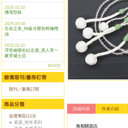
2026.02.02
佛壇型錄
2025.09.08
生命之泉_特級冷壓初榨橄欖
油
2025.03.20
浮世繪聯名紀念酒_美人單一
麥芽威士忌
MORE
期刊／畫冊訂閱
詳細內容
作者介紹
送禮專區(113)
瓷器_蛇年系列
無相關資訊