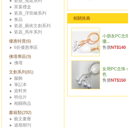
瓷器_兔龍系列
茶葉禮盒
瓷器_浮世繪系列
相關推薦
食品
瓷器_藝術文創系列
瓷器_馬年系列
小朋友PC念珠
優惠特賣(6)
珊...
6折優惠專區
售價
NT$140
佛壇專區(9)
佛壇
女用PC念珠
文創系列(81)
色
服飾
售價
NT$150
筆記本
資料夾
明信片
相關商品
書籍類(292)
藝文畫冊
過期期刊