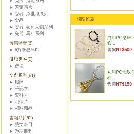
瓷器_兔龍系列
茶葉禮盒
瓷器_浮世繪系列
相關推薦
食品
瓷器_藝術文創系列
瓷器_馬年系列
男用PC念珠-
優惠特賣(6)
條...
6折優惠專區
售價
NT$500
佛壇專區(9)
佛壇
女用PC念珠(
文創系列(81)
棉...
服飾
售價
NT$150
筆記本
資料夾
明信片
相關商品
書籍類(292)
藝文畫冊
過期期刊