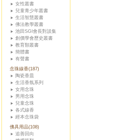
女性叢書
兒童青少年叢書
生活智慧叢書
佛法教學叢書
池田SGI會長對談集
創價學會歷史叢書
教育類叢書
簡體書
有聲書
念珠線香(187)
陶瓷香皿
生活香氛系列
女用念珠
男用念珠
兒童念珠
各式線香
經本念珠袋
佛具用品(108)
追善回向