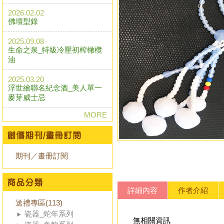
2026.02.02
佛壇型錄
2025.09.08
生命之泉_特級冷壓初榨橄欖
油
2025.03.20
浮世繪聯名紀念酒_美人單一
麥芽威士忌
MORE
期刊／畫冊訂閱
詳細內容
作者介紹
送禮專區(113)
瓷器_蛇年系列
無相關資訊