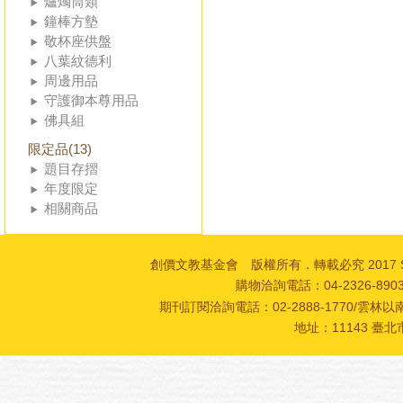
爐燭筒類
鐘棒方墊
敬杯座供盤
八葉紋德利
周邊用品
守護御本尊用品
佛具組
限定品(13)
題目存摺
年度限定
相關商品
創價文教基金會 版權所有．轉載必究 2017 SOKA Cultur
購物洽詢電話：04-2326-89
期刊訂閱洽詢電話：02-2888-1770/雲林以南
地址：11143 臺北