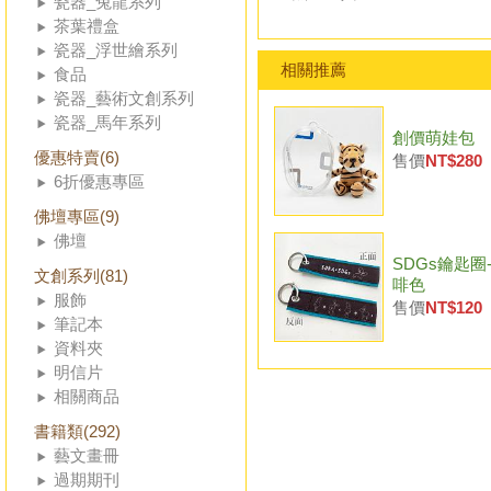
瓷器_兔龍系列
茶葉禮盒
瓷器_浮世繪系列
相關推薦
食品
瓷器_藝術文創系列
瓷器_馬年系列
創價萌娃包
優惠特賣(6)
售價
NT$280
6折優惠專區
佛壇專區(9)
佛壇
SDGs鑰匙圈
文創系列(81)
啡色
服飾
售價
NT$120
筆記本
資料夾
明信片
相關商品
書籍類(292)
藝文畫冊
過期期刊