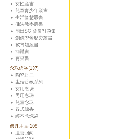
女性叢書
兒童青少年叢書
生活智慧叢書
佛法教學叢書
池田SGI會長對談集
創價學會歷史叢書
教育類叢書
簡體書
有聲書
念珠線香(187)
陶瓷香皿
生活香氛系列
女用念珠
男用念珠
兒童念珠
各式線香
經本念珠袋
佛具用品(108)
追善回向