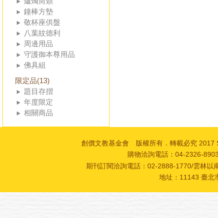
爐燭筒類
鐘棒方墊
敬杯座供盤
八葉紋德利
周邊用品
守護御本尊用品
佛具組
限定品(13)
題目存摺
年度限定
相關商品
創價文教基金會 版權所有．轉載必究 2017 SOKA Cultur
購物洽詢電話：04-2326-89
期刊訂閱洽詢電話：02-2888-1770/雲林以南
地址：11143 臺北