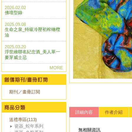
2026.02.02
佛壇型錄
2025.09.08
生命之泉_特級冷壓初榨橄欖
油
2025.03.20
浮世繪聯名紀念酒_美人單一
麥芽威士忌
MORE
期刊／畫冊訂閱
詳細內容
作者介紹
送禮專區(113)
瓷器_蛇年系列
無相關資訊