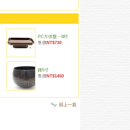
PC方供盤－8吋
售價
NT$730
鐘5寸
售價
NT$1450
回上一頁