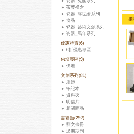
瓷器_兔龍系列
茶葉禮盒
瓷器_浮世繪系列
相
食品
瓷器_藝術文創系列
瓷器_馬年系列
優惠特賣(6)
6折優惠專區
佛壇專區(9)
佛壇
文創系列(81)
服飾
筆記本
資料夾
明信片
相關商品
書籍類(292)
藝文畫冊
過期期刊