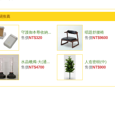
關推薦
守護御本尊收納...
唱題舒腰椅
售價
NT$320
售價
NT$9600
水晶蠟燭-大(通...
人造密樹(中)
售價
NT$4700
售價
NT$900