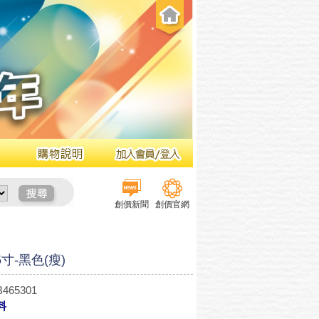
創價新聞
創價官網
5寸-黑色(瘦)
465301
料