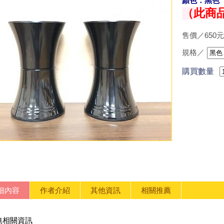
顏色：黑色
（此商
售價／650元
規格／
購買數量
細內容
作者介紹
其他資訊
相關推薦
無相關資訊