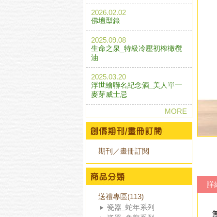
2026.02.02
佛壇型錄
2025.09.08
生命之泉_特級冷壓初榨橄欖
油
2025.03.20
浮世繪聯名紀念酒_美人單一
麥芽威士忌
MORE
期刊／畫冊訂閱
詳
送禮專區(113)
瓷器_蛇年系列