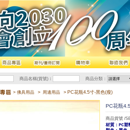
商品名稱(貨號)︰
商品分類：
> 佛具用品
>
周邊用品
> PC花瓶4.5寸-黑色(瘦)
PC花瓶4.
商品貨號 /SB
材質：PC塑