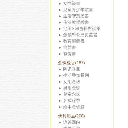
女性叢書
兒童青少年叢書
生活智慧叢書
佛法教學叢書
池田SGI會長對談集
創價學會歷史叢書
教育類叢書
簡體書
有聲書
念珠線香(187)
陶瓷香皿
生活香氛系列
女用念珠
男用念珠
兒童念珠
各式線香
經本念珠袋
佛具用品(108)
追善回向