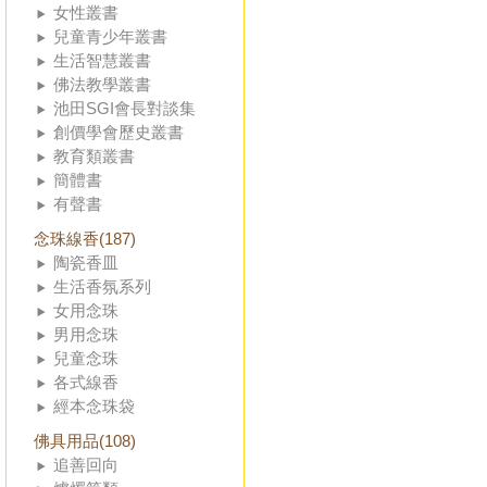
女性叢書
兒童青少年叢書
生活智慧叢書
佛法教學叢書
池田SGI會長對談集
創價學會歷史叢書
教育類叢書
簡體書
有聲書
念珠線香(187)
陶瓷香皿
生活香氛系列
女用念珠
男用念珠
兒童念珠
各式線香
經本念珠袋
佛具用品(108)
追善回向