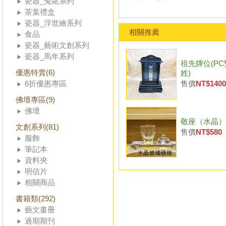
瓷器_兔龍系列
茶葉禮盒
瓷器_浮世繪系列
相關推薦
食品
瓷器_藝術文創系列
瓷器_馬年系列
祖先牌位(PC
優惠特賣(6)
姓)
6折優惠專區
售價
NT$1400
佛壇專區(9)
佛壇
敬座（水晶）
文創系列(81)
售價
NT$580
服飾
筆記本
資料夾
明信片
相關商品
書籍類(292)
藝文畫冊
過期期刊