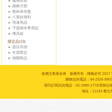
爐燭筒類
鐘棒方墊
敬杯座供盤
八葉紋德利
周邊用品
守護御本尊用品
佛具組
限定品(13)
題目存摺
年度限定
相關商品
創價文教基金會 版權所有．轉載必究 2017 SOKA Cultur
購物洽詢電話：04-2326-89
期刊訂閱洽詢電話：02-2888-1770/雲林以南
地址：11143 臺北