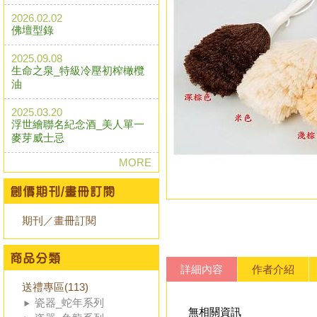
2026.02.02
佛壇型錄
2025.09.08
生命之泉_特級冷壓初榨橄欖
油
2025.03.20
浮世繪聯名紀念酒_美人單一
麥芽威士忌
MORE
期刊／畫冊訂閱
詳細內容
作者介紹
送禮專區(113)
瓷器_蛇年系列
無相關資訊