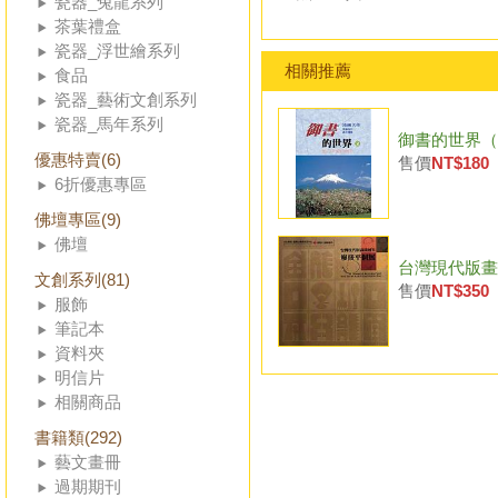
瓷器_兔龍系列
茶葉禮盒
瓷器_浮世繪系列
相關推薦
食品
瓷器_藝術文創系列
瓷器_馬年系列
御書的世界（
優惠特賣(6)
售價
NT$180
6折優惠專區
佛壇專區(9)
佛壇
台灣現代版畫播
文創系列(81)
售價
NT$350
服飾
筆記本
資料夾
明信片
相關商品
書籍類(292)
藝文畫冊
過期期刊