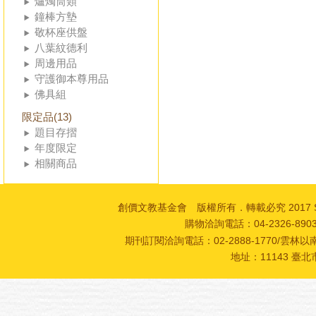
爐燭筒類
鐘棒方墊
敬杯座供盤
八葉紋德利
周邊用品
守護御本尊用品
佛具組
限定品(13)
題目存摺
年度限定
相關商品
創價文教基金會 版權所有．轉載必究 2017 SOKA Cultur
購物洽詢電話：04-2326-89
期刊訂閱洽詢電話：02-2888-1770/雲林以南
地址：11143 臺北