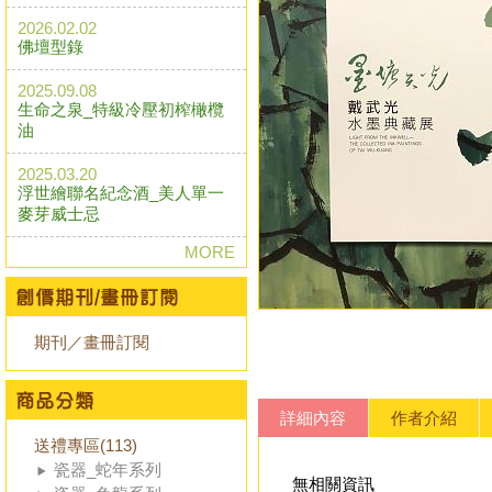
2026.02.02
佛壇型錄
2025.09.08
生命之泉_特級冷壓初榨橄欖
油
2025.03.20
浮世繪聯名紀念酒_美人單一
麥芽威士忌
MORE
期刊／畫冊訂閱
詳細內容
作者介紹
送禮專區(113)
瓷器_蛇年系列
無相關資訊