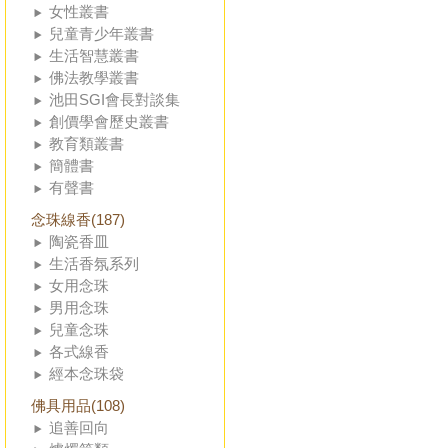
女性叢書
兒童青少年叢書
生活智慧叢書
佛法教學叢書
池田SGI會長對談集
創價學會歷史叢書
教育類叢書
簡體書
有聲書
念珠線香(187)
陶瓷香皿
生活香氛系列
女用念珠
男用念珠
兒童念珠
各式線香
經本念珠袋
佛具用品(108)
追善回向