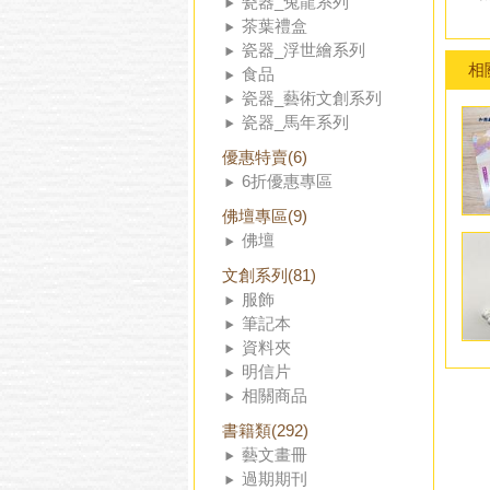
瓷器_兔龍系列
茶葉禮盒
瓷器_浮世繪系列
相
食品
瓷器_藝術文創系列
瓷器_馬年系列
優惠特賣(6)
6折優惠專區
佛壇專區(9)
佛壇
文創系列(81)
服飾
筆記本
資料夾
明信片
相關商品
書籍類(292)
藝文畫冊
過期期刊