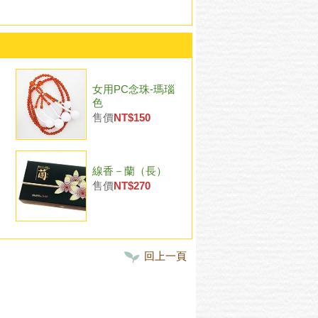
女用PC念珠-瑪瑙
色
售價
NT$150
線香－蘭（長）
售價
NT$270
回上一頁