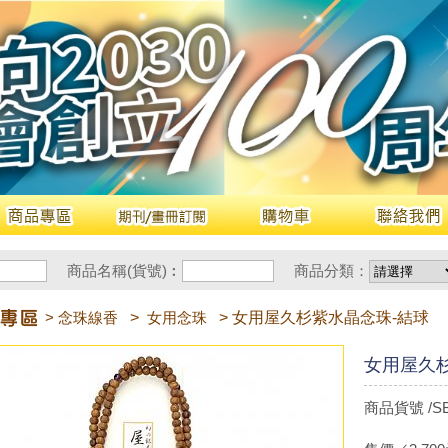
商品名稱(貨號)︰
商品分類：
> 念珠線香
>
女用念珠
> 女用屋久杉紫水晶念珠-結球
女用屋久
商品貨號 /SB