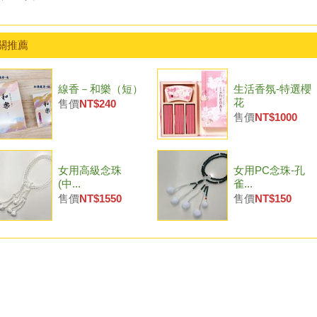
關推薦
線香－和樂（短）
生活香氛-特選櫻
花
售價
NT$240
售價
NT$1000
女用高級念珠
女用PC念珠-孔
(中...
雀...
售價
NT$1550
售價
NT$150