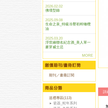
2026.02.02
佛壇型錄
2025.09.08
生命之泉_特級冷壓初榨橄欖
油
2025.03.20
浮世繪聯名紀念酒_美人單一
麥芽威士忌
MORE
期刊／畫冊訂閱
詳
送禮專區(113)
瓷器_蛇年系列