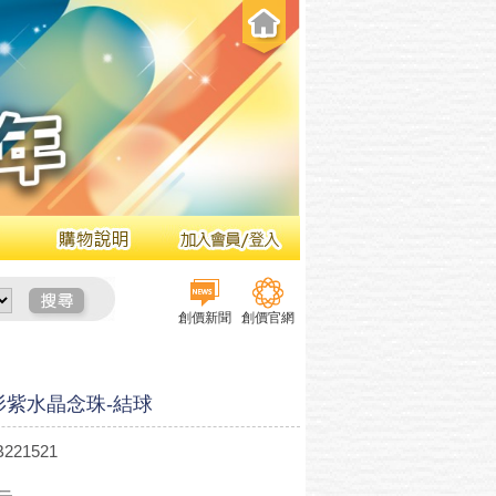
創價新聞
創價官網
杉紫水晶念珠-結球
221521