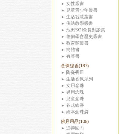
女性叢書
兒童青少年叢書
生活智慧叢書
佛法教學叢書
池田SGI會長對談集
創價學會歷史叢書
教育類叢書
簡體書
有聲書
念珠線香(187)
陶瓷香皿
生活香氛系列
女用念珠
男用念珠
兒童念珠
各式線香
經本念珠袋
佛具用品(108)
追善回向