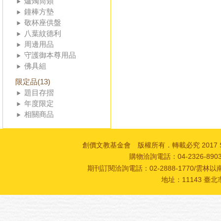
爐燭筒類
鐘棒方墊
敬杯座供盤
八葉紋德利
周邊用品
守護御本尊用品
佛具組
限定品(13)
題目存摺
年度限定
相關商品
創價文教基金會 版權所有．轉載必究 2017 SOKA Cultur
購物洽詢電話：04-2326-89
期刊訂閱洽詢電話：02-2888-1770/雲林以南
地址：11143 臺北