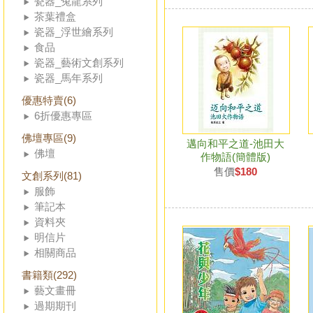
瓷器_兔龍系列
茶葉禮盒
瓷器_浮世繪系列
食品
瓷器_藝術文創系列
瓷器_馬年系列
優惠特賣(6)
6折優惠專區
佛壇專區(9)
邁向和平之道-池田大
佛壇
作物語(簡體版)
售價
$180
文創系列(81)
服飾
筆記本
資料夾
明信片
相關商品
書籍類(292)
藝文畫冊
過期期刊