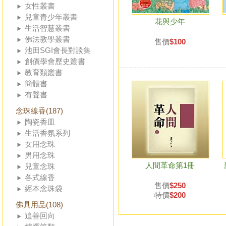
女性叢書
兒童青少年叢書
花與少年
生活智慧叢書
佛法教學叢書
售價
$100
池田SGI會長對談集
創價學會歷史叢書
教育類叢書
簡體書
有聲書
念珠線香(187)
陶瓷香皿
生活香氛系列
女用念珠
男用念珠
人間革命第1冊
兒童念珠
各式線香
售價
$250
經本念珠袋
特價
$200
佛具用品(108)
追善回向