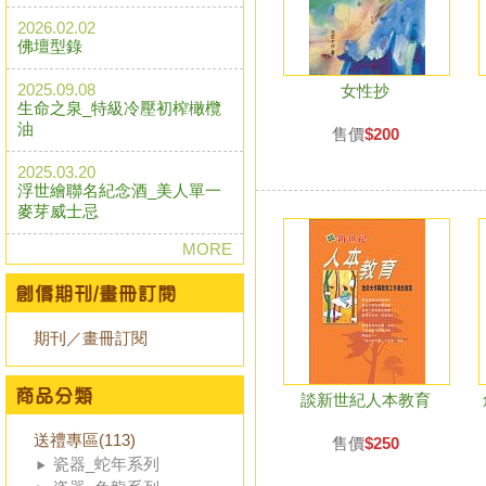
2026.02.02
佛壇型錄
2025.09.08
女性抄
生命之泉_特級冷壓初榨橄欖
油
售價
$200
2025.03.20
浮世繪聯名紀念酒_美人單一
麥芽威士忌
MORE
期刊／畫冊訂閱
談新世紀人本教育
送禮專區(113)
售價
$250
瓷器_蛇年系列