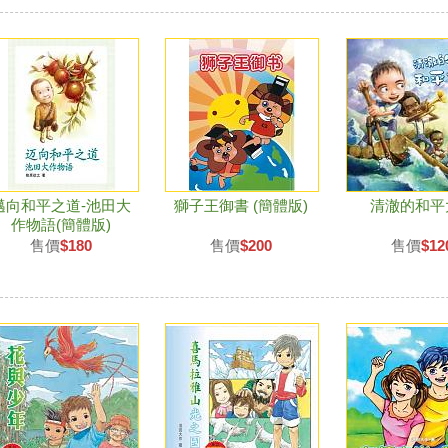
邁向和平之道-池田大
獅子王御書 (簡體版)
清澈的和平
作物語(簡體版)
售價
$180
售價
$200
售價
$12