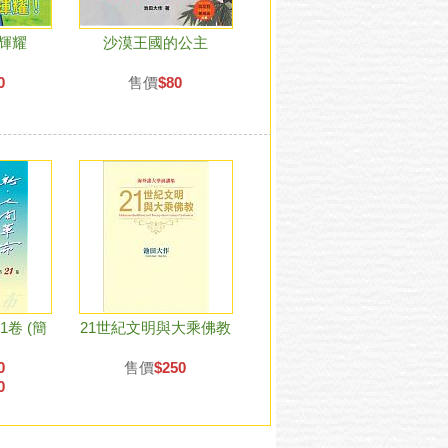
輝耀
沙漠王國的公主
0
售價
$80
卷 (簡
21世紀文明與大乘佛教
0
售價
$250
0