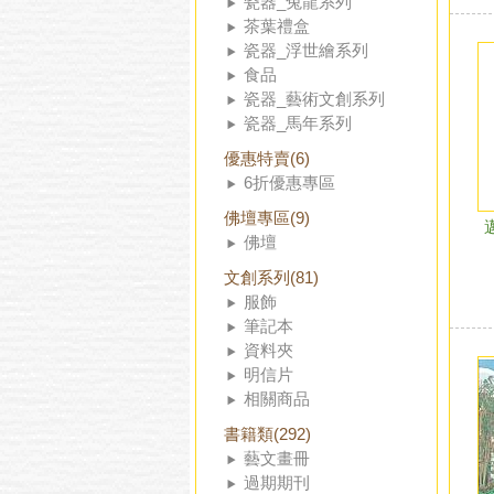
瓷器_兔龍系列
茶葉禮盒
瓷器_浮世繪系列
食品
瓷器_藝術文創系列
瓷器_馬年系列
優惠特賣(6)
6折優惠專區
佛壇專區(9)
佛壇
文創系列(81)
服飾
筆記本
資料夾
明信片
相關商品
書籍類(292)
藝文畫冊
過期期刊