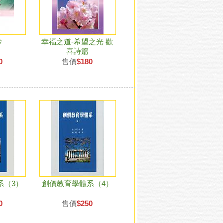
抄
幸福之道-希望之光 歡
喜詩篇
0
售價
$180
系（3）
創價教育學體系（4）
0
售價
$250