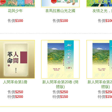
花與少年
喜馬拉雅山光之國
友情之光，
售價
$100
售價
$100
售價
$10
人間革命第1冊
新人間革命第20卷 (簡
新人間革命第21
體版)
體版)
售價
$250
售價
$250
售價
$25
特價
$200
特價
$150
特價
$15