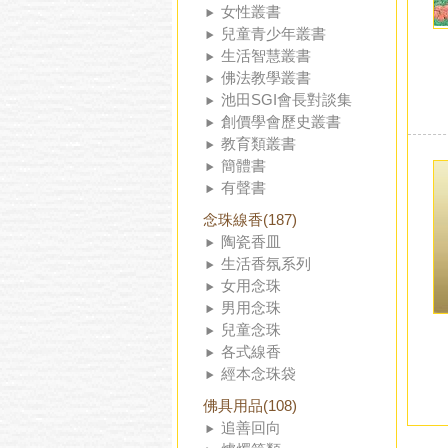
女性叢書
兒童青少年叢書
生活智慧叢書
佛法教學叢書
池田SGI會長對談集
創價學會歷史叢書
教育類叢書
簡體書
有聲書
念珠線香(187)
陶瓷香皿
生活香氛系列
女用念珠
男用念珠
兒童念珠
各式線香
經本念珠袋
佛具用品(108)
追善回向