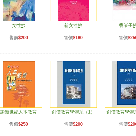
女性抄
新女性抄
香峯子
售價
$200
售價
$180
售價
$25
談新世紀人本教育
創價教育學體系（1）
創價教育學體
售價
$250
售價
$200
售價
$20