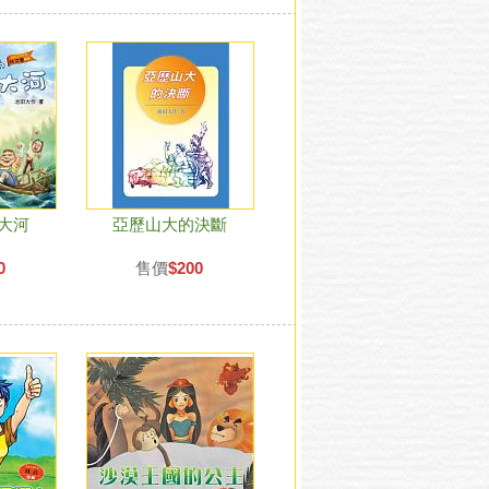
大河
亞歷山大的決斷
0
售價
$200