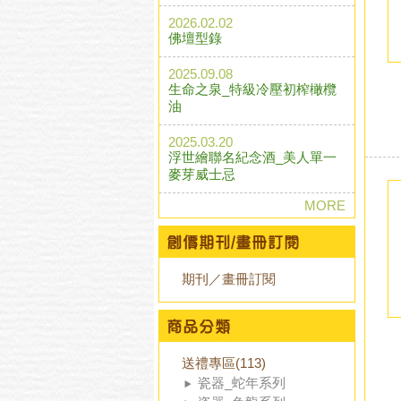
2026.02.02
佛壇型錄
2025.09.08
生命之泉_特級冷壓初榨橄欖
油
2025.03.20
浮世繪聯名紀念酒_美人單一
麥芽威士忌
MORE
期刊／畫冊訂閱
送禮專區(113)
瓷器_蛇年系列