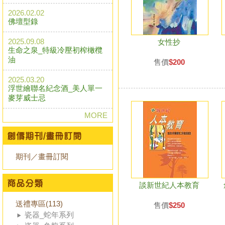
2026.02.02
佛壇型錄
2025.09.08
女性抄
生命之泉_特級冷壓初榨橄欖
油
售價
$200
2025.03.20
浮世繪聯名紀念酒_美人單一
麥芽威士忌
MORE
期刊／畫冊訂閱
談新世紀人本教育
送禮專區(113)
售價
$250
瓷器_蛇年系列