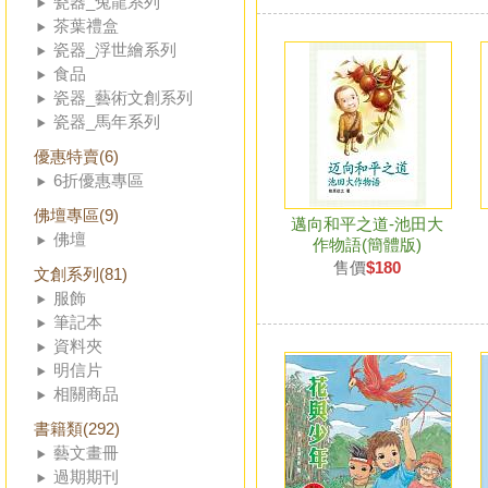
瓷器_兔龍系列
茶葉禮盒
瓷器_浮世繪系列
食品
瓷器_藝術文創系列
瓷器_馬年系列
優惠特賣(6)
6折優惠專區
佛壇專區(9)
邁向和平之道-池田大
佛壇
作物語(簡體版)
售價
$180
文創系列(81)
服飾
筆記本
資料夾
明信片
相關商品
書籍類(292)
藝文畫冊
過期期刊