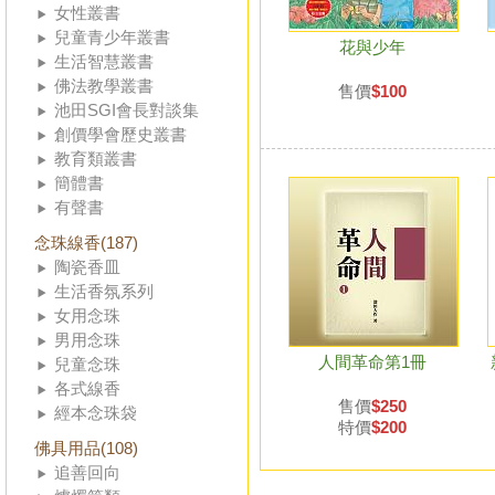
女性叢書
兒童青少年叢書
花與少年
生活智慧叢書
佛法教學叢書
售價
$100
池田SGI會長對談集
創價學會歷史叢書
教育類叢書
簡體書
有聲書
念珠線香(187)
陶瓷香皿
生活香氛系列
女用念珠
男用念珠
人間革命第1冊
兒童念珠
各式線香
售價
$250
經本念珠袋
特價
$200
佛具用品(108)
追善回向