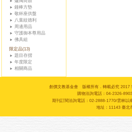
爐燭筒類
鐘棒方墊
敬杯座供盤
八葉紋德利
周邊用品
守護御本尊用品
佛具組
限定品(13)
題目存摺
年度限定
相關商品
創價文教基金會 版權所有．轉載必究 2017 SOKA Cultur
購物洽詢電話：04-2326-89
期刊訂閱洽詢電話：02-2888-1770/雲林以南
地址：11143 臺北