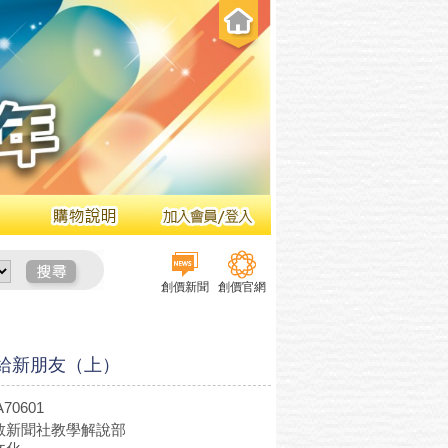
創價新聞
創價官網
-給新朋友（上）
70601
教新聞社教學解說部