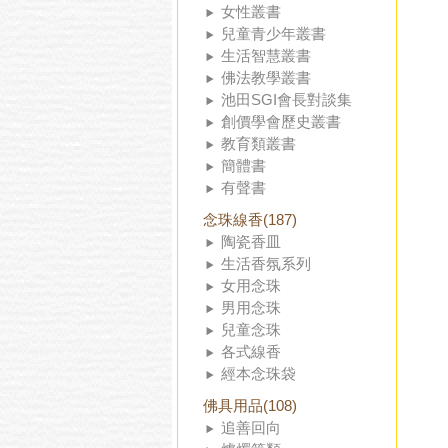
女性叢書
兒童青少年叢書
生活智慧叢書
佛法教學叢書
池田SGI會長對談集
創價學會歷史叢書
教育類叢書
簡體書
有聲書
念珠線香(187)
陶瓷香皿
生活香氛系列
女用念珠
男用念珠
兒童念珠
各式線香
經本念珠袋
佛具用品(108)
追善回向