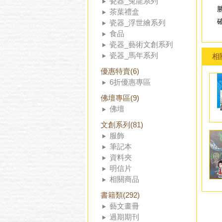
瓷器_兔龍系列
茶葉禮盒
瓷器_浮世繪系列
食品
瓷器_藝術文創系列
瓷器_馬年系列
相
優惠特賣(6)
6折優惠專區
佛壇專區(9)
佛壇
文創系列(81)
服飾
筆記本
資料夾
明信片
相關商品
書籍類(292)
藝文畫冊
過期期刊