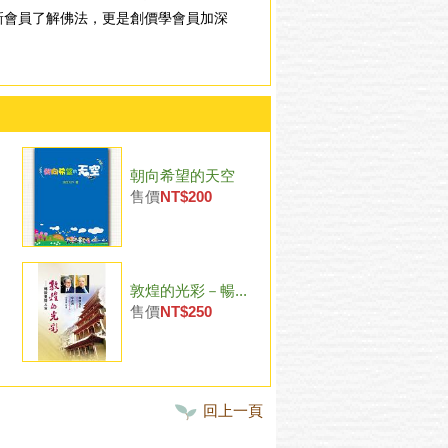
新會員了解佛法，更是創價學會員加深
朝向希望的天空
售價
NT$200
敦煌的光彩－暢...
售價
NT$250
回上一頁