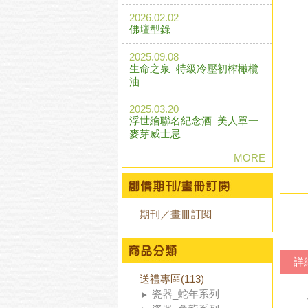
2026.02.02
佛壇型錄
2025.09.08
生命之泉_特級冷壓初榨橄欖
油
2025.03.20
浮世繪聯名紀念酒_美人單一
麥芽威士忌
MORE
期刊／畫冊訂閱
詳
送禮專區(113)
瓷器_蛇年系列