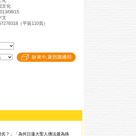
文化
因文化
3/08/15
中文
867278318（平裝110頁）
優劣？」「為何日蓮大聖人佛法最為殊