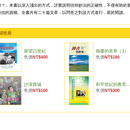
勝？」本書以深入淺出的方式，詳實說明信仰妙法的正確性，不僅有助於
確信的資糧。全書共有二十篇文章，以問答之對談方式進行，易於閱讀。
關推薦
展望21世紀
御書的世界（3）
售價
NT$400
售價
NT$180
沙漠寶城
和平世紀的教育...
售價
NT$100
售價
NT$300