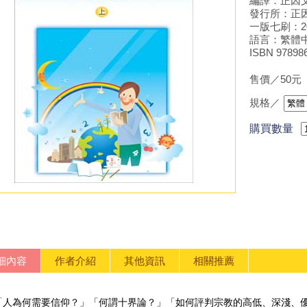
編譯：正因
發行所：正
一版七刷：201
語言：繁體
ISBN 9789
售價／50元
規格／
購買數量
細內容
作者介紹
其他資訊
相關推薦
「人為何需要信仰？」「何謂十界論？」「如何評判宗教的高低、深淺、