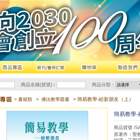
商品名稱(貨號)︰
商品分類：
> 書籍類
>
佛法教學叢書
> 簡易教學-給新朋友（上）
簡易教學
商品貨號 /SA
原著作：聖