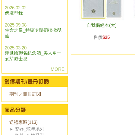
2026.02.02
佛壇型錄
2025.09.08
自我偈經本(大)
生命之泉_特級冷壓初榨橄欖
油
售價
$25
2025.03.20
浮世繪聯名紀念酒_美人單一
麥芽威士忌
MORE
期刊／畫冊訂閱
送禮專區(113)
瓷器_蛇年系列