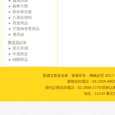
爐燭筒類
鐘棒方墊
敬杯座供盤
八葉紋德利
周邊用品
守護御本尊用品
佛具組
限定品(13)
題目存摺
年度限定
相關商品
創價文教基金會 版權所有．轉載必究 2017 SOKA Cultur
購物洽詢電話：04-2326-89
期刊訂閱洽詢電話：02-2888-1770/雲林以南
地址：11143 臺北