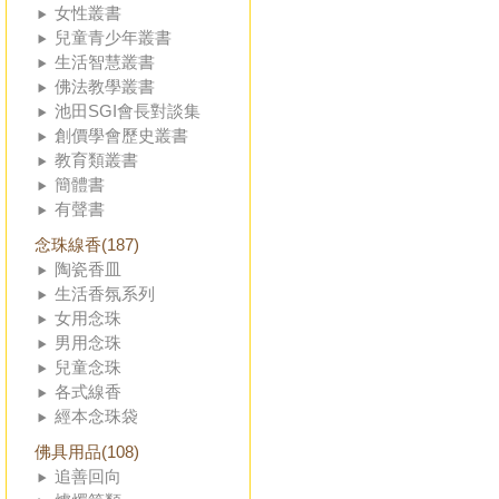
女性叢書
兒童青少年叢書
生活智慧叢書
佛法教學叢書
池田SGI會長對談集
創價學會歷史叢書
教育類叢書
簡體書
有聲書
念珠線香(187)
陶瓷香皿
生活香氛系列
女用念珠
男用念珠
兒童念珠
各式線香
經本念珠袋
佛具用品(108)
追善回向