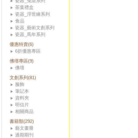
瓷器_兔龍系列
茶葉禮盒
瓷器_浮世繪系列
食品
瓷器_藝術文創系列
瓷器_馬年系列
優惠特賣(6)
6折優惠專區
佛壇專區(9)
佛壇
文創系列(81)
服飾
筆記本
資料夾
明信片
相關商品
書籍類(292)
藝文畫冊
過期期刊