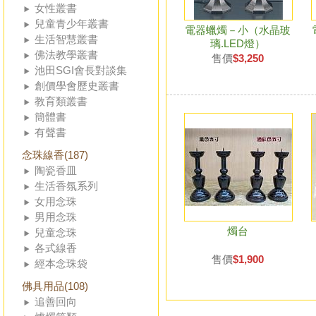
女性叢書
兒童青少年叢書
電器蠟燭－小（水晶玻
生活智慧叢書
璃.LED燈）
佛法教學叢書
售價
$3,250
池田SGI會長對談集
創價學會歷史叢書
教育類叢書
簡體書
有聲書
念珠線香(187)
陶瓷香皿
生活香氛系列
女用念珠
男用念珠
燭台
兒童念珠
各式線香
售價
$1,900
經本念珠袋
佛具用品(108)
追善回向