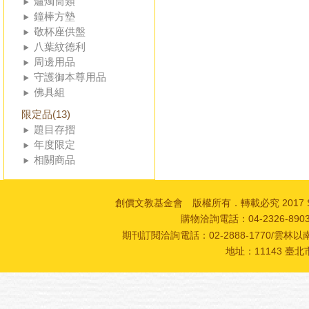
爐燭筒類
鐘棒方墊
敬杯座供盤
八葉紋德利
周邊用品
守護御本尊用品
佛具組
限定品(13)
題目存摺
年度限定
相關商品
創價文教基金會 版權所有．轉載必究 2017 SOKA Cultur
購物洽詢電話：04-2326-89
期刊訂閱洽詢電話：02-2888-1770/雲林以南
地址：11143 臺北