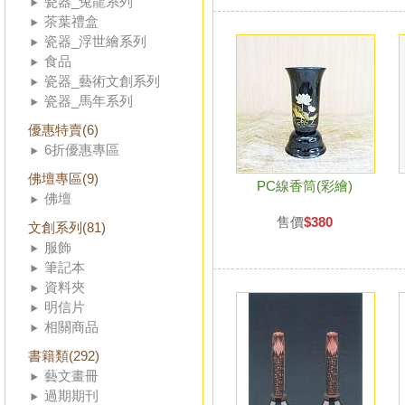
瓷器_兔龍系列
茶葉禮盒
瓷器_浮世繪系列
食品
瓷器_藝術文創系列
瓷器_馬年系列
優惠特賣(6)
6折優惠專區
佛壇專區(9)
PC線香筒(彩繪)
佛壇
售價
$380
文創系列(81)
服飾
筆記本
資料夾
明信片
相關商品
書籍類(292)
藝文畫冊
過期期刊