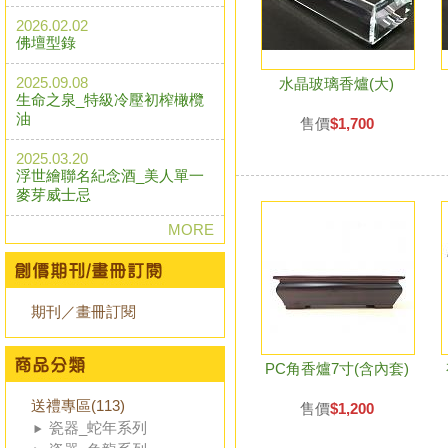
2026.02.02
佛壇型錄
2025.09.08
水晶玻璃香爐(大)
生命之泉_特級冷壓初榨橄欖
油
售價
$1,700
2025.03.20
浮世繪聯名紀念酒_美人單一
麥芽威士忌
MORE
期刊／畫冊訂閱
PC角香爐7寸(含內套)
送禮專區(113)
售價
$1,200
瓷器_蛇年系列