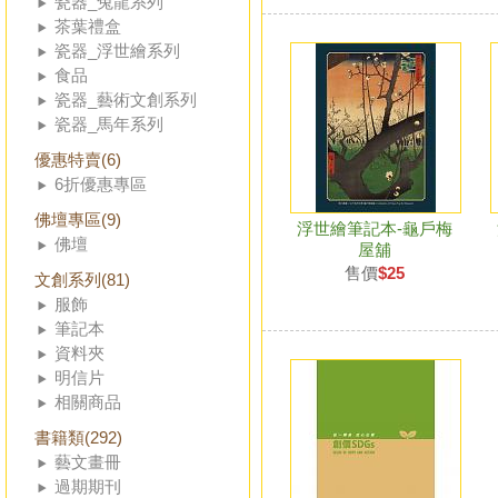
瓷器_兔龍系列
茶葉禮盒
瓷器_浮世繪系列
食品
瓷器_藝術文創系列
瓷器_馬年系列
優惠特賣(6)
6折優惠專區
佛壇專區(9)
浮世繪筆記本-龜戶梅
佛壇
屋舖
售價
$25
文創系列(81)
服飾
筆記本
資料夾
明信片
相關商品
書籍類(292)
藝文畫冊
過期期刊