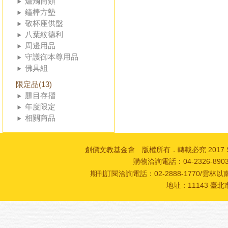
爐燭筒類
鐘棒方墊
敬杯座供盤
八葉紋德利
周邊用品
守護御本尊用品
佛具組
限定品(13)
題目存摺
年度限定
相關商品
創價文教基金會 版權所有．轉載必究 2017 SOKA Cultur
購物洽詢電話：04-2326-89
期刊訂閱洽詢電話：02-2888-1770/雲林以南
地址：11143 臺北