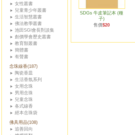
女性叢書
兒童青少年叢書
SDGs 牛皮筆記本 (種
生活智慧叢書
子)
佛法教學叢書
售價
$20
池田SGI會長對談集
創價學會歷史叢書
教育類叢書
簡體書
有聲書
念珠線香(187)
陶瓷香皿
生活香氛系列
女用念珠
男用念珠
兒童念珠
各式線香
經本念珠袋
佛具用品(108)
追善回向