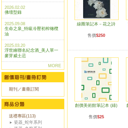
2026.02.02
佛壇型錄
2025.09.08
線圈筆記本－花之詩
生命之泉_特級冷壓初榨橄欖
油
售價
$250
2025.03.20
浮世繪聯名紀念酒_美人單一
麥芽威士忌
MORE
期刊／畫冊訂閱
創價美術館筆記本 (綠)
送禮專區(113)
售價
$25
瓷器_蛇年系列