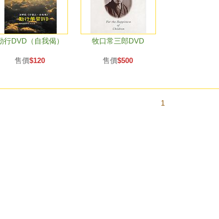
勤行DVD（自我偈）
牧口常三郎DVD
售價
$120
售價
$500
1