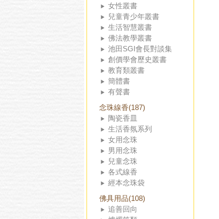
女性叢書
兒童青少年叢書
生活智慧叢書
佛法教學叢書
池田SGI會長對談集
創價學會歷史叢書
教育類叢書
簡體書
有聲書
念珠線香(187)
陶瓷香皿
生活香氛系列
女用念珠
男用念珠
兒童念珠
各式線香
經本念珠袋
佛具用品(108)
追善回向