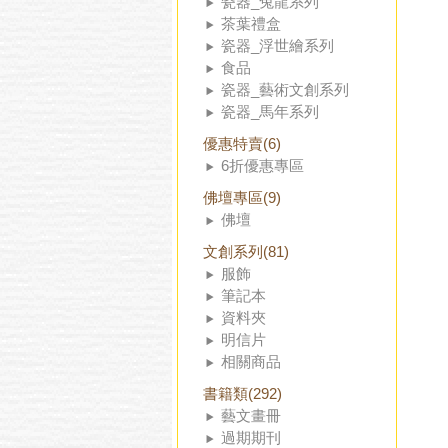
瓷器_兔龍系列
茶葉禮盒
瓷器_浮世繪系列
食品
瓷器_藝術文創系列
瓷器_馬年系列
優惠特賣(6)
6折優惠專區
佛壇專區(9)
佛壇
文創系列(81)
服飾
筆記本
資料夾
明信片
相關商品
書籍類(292)
藝文畫冊
過期期刊