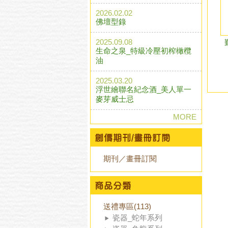
2026.02.02
佛壇型錄
2025.09.08
生命之泉_特級冷壓初榨橄欖
油
2025.03.20
浮世繪聯名紀念酒_美人單一
麥芽威士忌
MORE
期刊／畫冊訂閱
送禮專區(113)
瓷器_蛇年系列