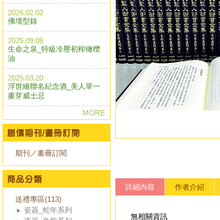
2026.02.02
佛壇型錄
2025.09.08
生命之泉_特級冷壓初榨橄欖
油
2025.03.20
浮世繪聯名紀念酒_美人單一
麥芽威士忌
MORE
期刊／畫冊訂閱
詳細內容
作者介紹
送禮專區(113)
瓷器_蛇年系列
無相關資訊