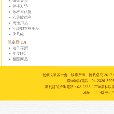
爐燭筒類
鐘棒方墊
敬杯座供盤
八葉紋德利
周邊用品
守護御本尊用品
佛具組
限定品(13)
題目存摺
年度限定
相關商品
創價文教基金會 版權所有．轉載必究 2017 SOKA Cultur
購物洽詢電話：04-2326-89
期刊訂閱洽詢電話：02-2888-1770/雲林以南
地址：11143 臺北