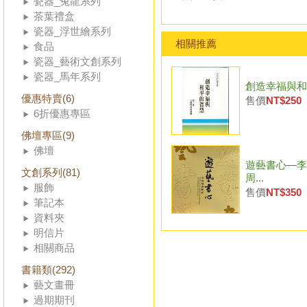
瓷器_兔龍系列
茶葉禮盒
瓷器_浮世繪系列
相關推薦
食品
瓷器_藝術文創系列
瓷器_馬年系列
創造幸福與和平
優惠特賣(6)
售價
NT$250
6折優惠專區
佛壇專區(9)
佛壇
遊藝書心—李
文創系列(81)
周...
服飾
售價
NT$350
筆記本
資料夾
明信片
相關商品
書籍類(292)
藝文畫冊
過期期刊