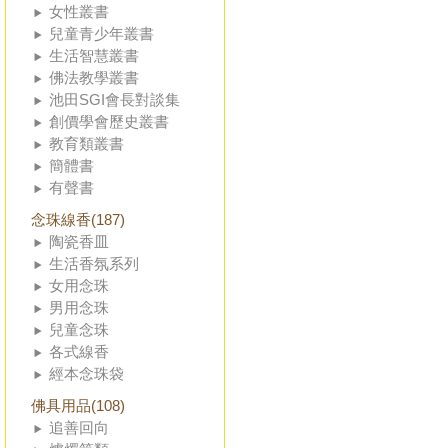
女性叢書
兒童青少年叢書
生活智慧叢書
佛法教學叢書
池田SGI會長對談集
創價學會歷史叢書
教育類叢書
簡體書
有聲書
念珠線香(187)
陶瓷香皿
生活香氛系列
女用念珠
男用念珠
兒童念珠
各式線香
經本念珠袋
佛具用品(108)
追善回向