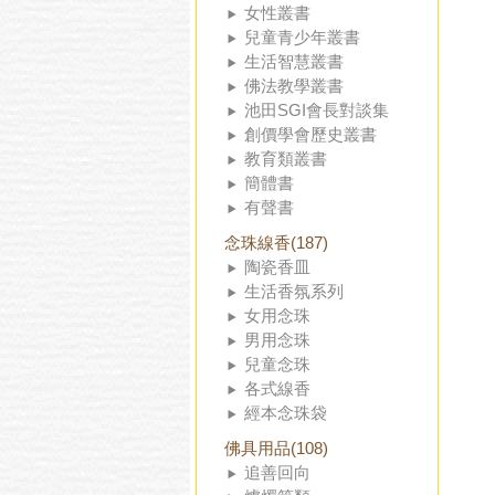
女性叢書
兒童青少年叢書
生活智慧叢書
佛法教學叢書
池田SGI會長對談集
創價學會歷史叢書
教育類叢書
簡體書
有聲書
念珠線香(187)
陶瓷香皿
生活香氛系列
女用念珠
男用念珠
兒童念珠
各式線香
經本念珠袋
佛具用品(108)
追善回向