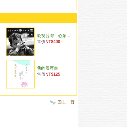
凝視台灣．心象...
售價
NT$400
我的履歷書
售價
NT$125
回上一頁