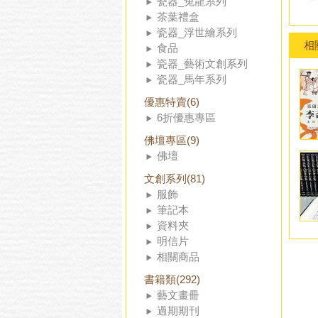
瓷器_兔龍系列
茶葉禮盒
瓷器_浮世繪系列
相
食品
瓷器_藝術文創系列
瓷器_馬年系列
優惠特賣(6)
6折優惠專區
佛壇專區(9)
佛壇
文創系列(81)
服飾
筆記本
資料夾
明信片
相關商品
書籍類(292)
藝文畫冊
過期期刊