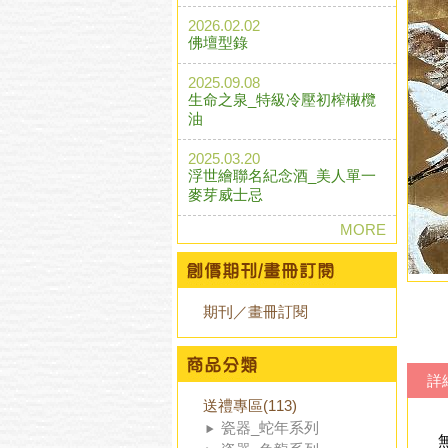
2026.02.02
佛壇型錄
2025.09.08
生命之泉_特級冷壓初榨橄欖
油
2025.03.20
浮世繪聯名紀念酒_美人單一
麥芽威士忌
MORE
期刊／畫冊訂閱
詳
送禮專區(113)
瓷器_蛇年系列