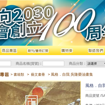
商品名稱(貨號)︰
商品分類：
> 書籍類
>
藝文畫冊
> 風格．自我 吳隆榮油畫集
風格．自
商品貨號 /SA