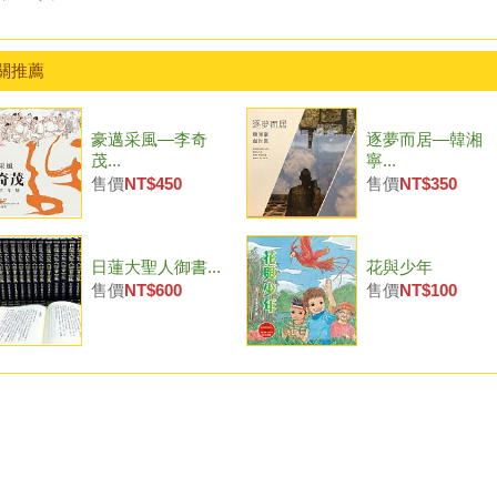
關推薦
豪邁采風—李奇
逐夢而居—韓湘
茂...
寧...
售價
NT$450
售價
NT$350
日蓮大聖人御書...
花與少年
售價
NT$600
售價
NT$100