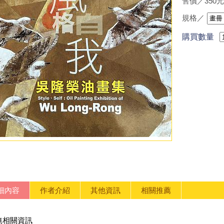
售價／350元
規格／
購買數量
細內容
作者介紹
其他資訊
相關推薦
無相關資訊