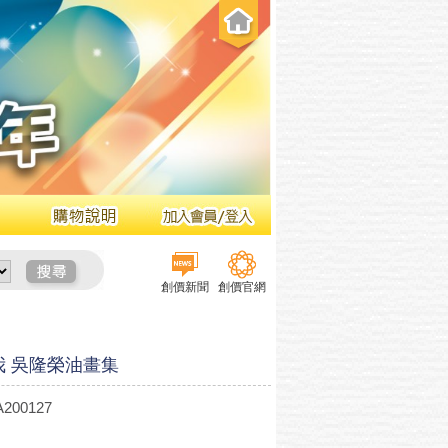
創價新聞
創價官網
我 吳隆榮油畫集
200127