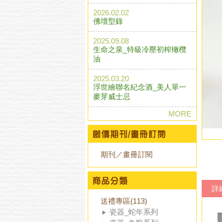
2026.02.02
佛壇型錄
2025.09.08
生命之泉_特級冷壓初榨橄欖
油
2025.03.20
浮世繪聯名紀念酒_美人單一
麥芽威士忌
MORE
期刊／畫冊訂閱
詳
送禮專區(113)
瓷器_蛇年系列