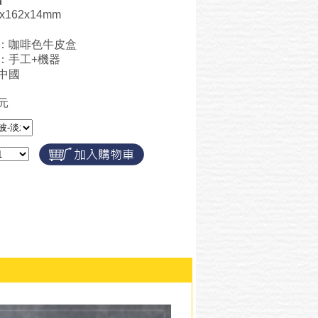
x162x14mm
：咖啡色牛皮盒
：手工+機器
中國
0元