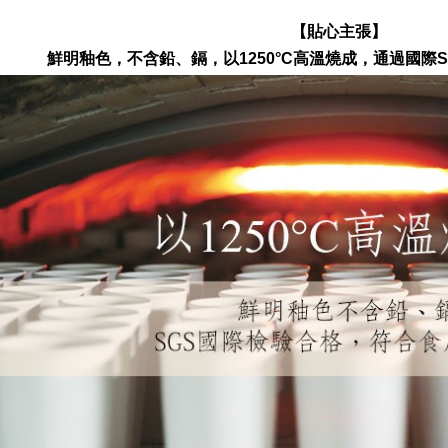
【貼心主張】
鮮明釉色，不含鉛、鎘，以1250°C高溫燒成，通過國際