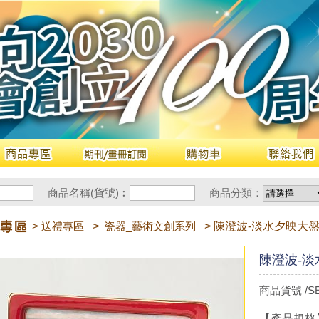
商品名稱(貨號)︰
商品分類：
> 送禮專區
>
瓷器_藝術文創系列
> 陳澄波-淡水夕映大
陳澄波-淡
商品貨號 /SE
【產品規格