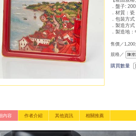
．盤子: 200
．材質：瓷
．包裝方式
．製造方式
．製造地：
售價／1,20
規格／
購買數量
細內容
作者介紹
其他資訊
相關推薦