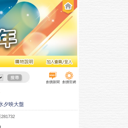
創價新聞
創價官網
盤
水夕映大盤
281732
】