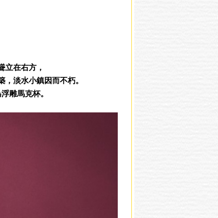
。
聳立在右方，
築，淡水小鎮因而不朽。
為浮雕馬克杯。