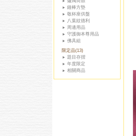
爐燭筒類
鐘棒方墊
敬杯座供盤
八葉紋德利
周邊用品
守護御本尊用品
佛具組
限定品(13)
題目存摺
年度限定
相關商品