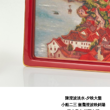
陳澄波淡水-夕映大盤
小船二三 瀲灩澄波映斜陽