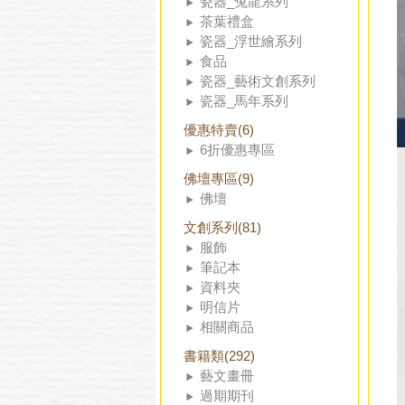
瓷器_兔龍系列
茶葉禮盒
瓷器_浮世繪系列
食品
瓷器_藝術文創系列
瓷器_馬年系列
優惠特賣(6)
6折優惠專區
佛壇專區(9)
佛壇
文創系列(81)
服飾
筆記本
資料夾
明信片
相關商品
書籍類(292)
藝文畫冊
過期期刊