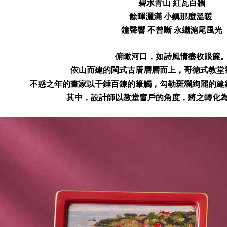
碧水青山 紅瓦白牆
餘暉灑滿 小鎮那麼溫暖
鐘聲響 不曾斷 永繼滬尾風光
俯瞰河口，如詩風情盡收眼簾
依山而建的閩式古厝層層而上，哥德式教堂
不惑之年的畫家以千錘百鍊的筆觸，勾勒斑斕絢麗的建
其中，設計師以教堂窗戶的角度，將之轉化