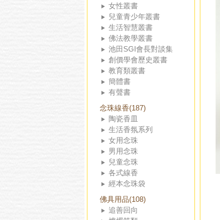
女性叢書
兒童青少年叢書
生活智慧叢書
佛法教學叢書
池田SGI會長對談集
創價學會歷史叢書
教育類叢書
簡體書
有聲書
念珠線香(187)
陶瓷香皿
生活香氛系列
女用念珠
男用念珠
兒童念珠
各式線香
經本念珠袋
佛具用品(108)
追善回向