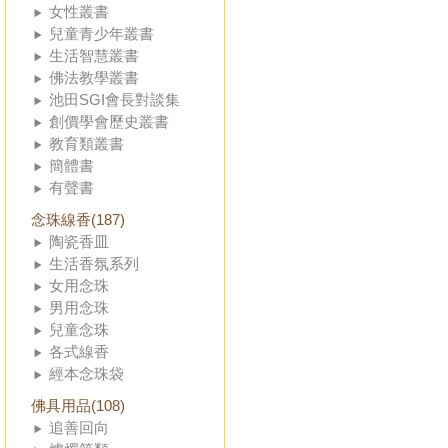
女性叢書
兒童青少年叢書
生活智慧叢書
佛法教學叢書
池田SGI會長對談集
創價學會歷史叢書
教育類叢書
簡體書
有聲書
念珠線香(187)
陶瓷香皿
生活香氛系列
女用念珠
男用念珠
兒童念珠
各式線香
經本念珠袋
佛具用品(108)
追善回向