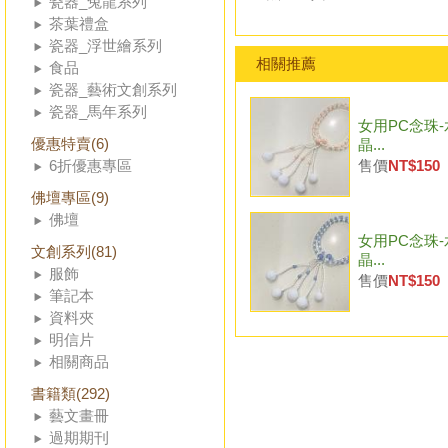
瓷器_兔龍系列
茶葉禮盒
瓷器_浮世繪系列
相關推薦
食品
瓷器_藝術文創系列
瓷器_馬年系列
女用PC念珠-
優惠特賣(6)
晶...
6折優惠專區
售價
NT$150
佛壇專區(9)
佛壇
女用PC念珠-
文創系列(81)
晶...
服飾
售價
NT$150
筆記本
資料夾
明信片
相關商品
書籍類(292)
藝文畫冊
過期期刊