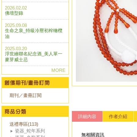
2026.02.02
佛壇型錄
2025.09.08
生命之泉_特級冷壓初榨橄欖
油
2025.03.20
浮世繪聯名紀念酒_美人單一
麥芽威士忌
MORE
期刊／畫冊訂閱
詳細內容
作者介紹
送禮專區(113)
瓷器_蛇年系列
無相關資訊