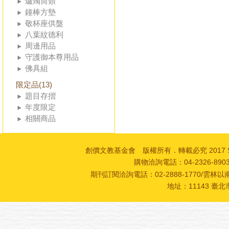
爐燭筒類
鐘棒方墊
敬杯座供盤
八葉紋德利
周邊用品
守護御本尊用品
佛具組
限定品(13)
題目存摺
年度限定
相關商品
創價文教基金會 版權所有．轉載必究 2017 SOKA Cultur
購物洽詢電話：04-2326-89
期刊訂閱洽詢電話：02-2888-1770/雲林以南
地址：11143 臺北