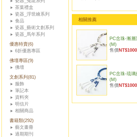
瓷器_兔龍系列
茶葉禮盒
瓷器_浮世繪系列
相關推薦
食品
瓷器_藝術文創系列
瓷器_馬年系列
PC念珠-漸層
優惠特賣(6)
(M)
售價
NT$1000
6折優惠專區
佛壇專區(9)
佛壇
PC念珠-琉璃
文創系列(81)
(M)
服飾
售價
NT$1000
筆記本
資料夾
明信片
相關商品
書籍類(292)
藝文畫冊
過期期刊