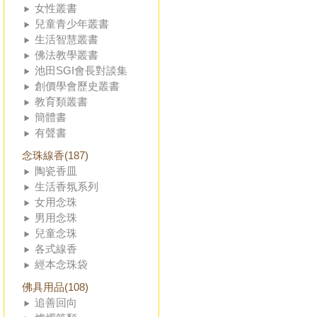
女性叢書
兒童青少年叢書
生活智慧叢書
佛法教學叢書
池田SGI會長對談集
創價學會歷史叢書
教育類叢書
簡體書
有聲書
念珠線香(187)
陶瓷香皿
生活香氛系列
女用念珠
男用念珠
兒童念珠
各式線香
經本念珠袋
佛具用品(108)
追善回向