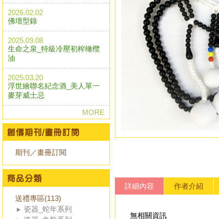
2026.02.02
佛壇型錄
2025.09.08
生命之泉_特級冷壓初榨橄欖
油
2025.03.20
浮世繪聯名紀念酒_美人單一
麥芽威士忌
MORE
期刊／畫冊訂閱
詳細內容
作者介紹
送禮專區(113)
瓷器_蛇年系列
無相關資訊