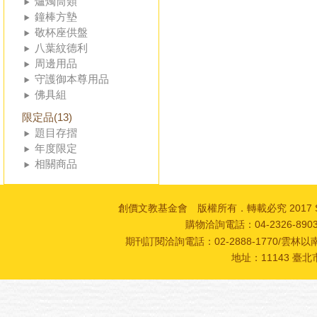
爐燭筒類
鐘棒方墊
敬杯座供盤
八葉紋德利
周邊用品
守護御本尊用品
佛具組
限定品(13)
題目存摺
年度限定
相關商品
創價文教基金會 版權所有．轉載必究 2017 SOKA Cultur
購物洽詢電話：04-2326-89
期刊訂閱洽詢電話：02-2888-1770/雲林以南
地址：11143 臺北