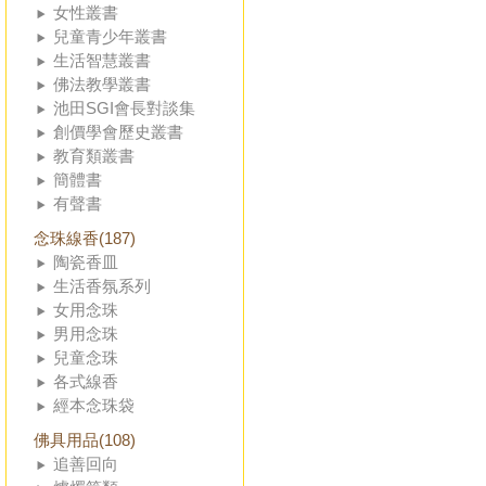
女性叢書
兒童青少年叢書
生活智慧叢書
佛法教學叢書
池田SGI會長對談集
創價學會歷史叢書
教育類叢書
簡體書
有聲書
念珠線香(187)
陶瓷香皿
生活香氛系列
女用念珠
男用念珠
兒童念珠
各式線香
經本念珠袋
佛具用品(108)
追善回向