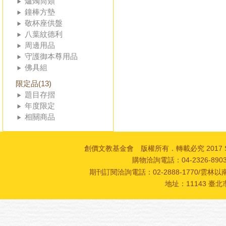
爐燭筒類
鐘棒方墊
敬杯座供盤
八葉紋德利
周邊用品
守護御本尊用品
佛具組
限定品(13)
題目存摺
年度限定
相關商品
創價文教基金會 版權所有．轉載必究 2017 SOKA Cultur
購物洽詢電話：04-2326-89
期刊訂閱洽詢電話：02-2888-1770/雲林以南
地址：11143 臺北