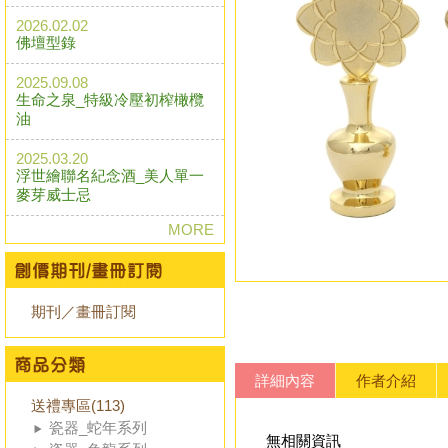
2026.02.02
佛壇型錄
2025.09.08
生命之泉_特級冷壓初榨橄欖
油
2025.03.20
浮世繪聯名紀念酒_美人單一
麥芽威士忌
MORE
期刊／畫冊訂閱
詳細內容
作者介紹
送禮專區(113)
瓷器_蛇年系列
無相關資訊