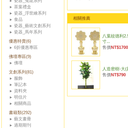
瓷器_兔龍系列
茶葉禮盒
瓷器_浮世繪系列
相關推薦
食品
瓷器_藝術文創系列
瓷器_馬年系列
八葉紋德利2.
優惠特賣(6)
寸...
6折優惠專區
售價
NT$1700
佛壇專區(9)
佛壇
人造密樹-大(
文創系列(81)
售價
NT$790
服飾
筆記本
資料夾
明信片
相關商品
書籍類(292)
藝文畫冊
過期期刊