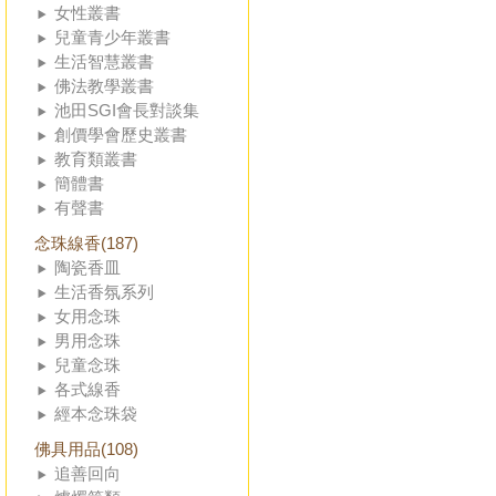
女性叢書
兒童青少年叢書
生活智慧叢書
佛法教學叢書
池田SGI會長對談集
創價學會歷史叢書
教育類叢書
簡體書
有聲書
念珠線香(187)
陶瓷香皿
生活香氛系列
女用念珠
男用念珠
兒童念珠
各式線香
經本念珠袋
佛具用品(108)
追善回向