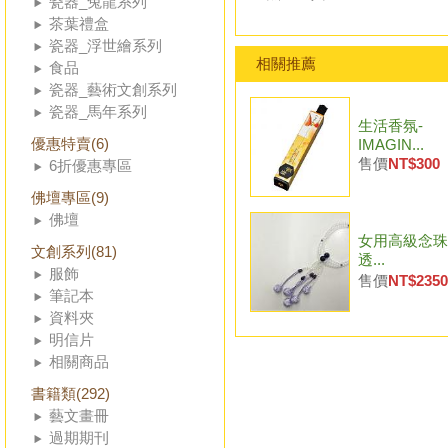
瓷器_兔龍系列
茶葉禮盒
瓷器_浮世繪系列
相關推薦
食品
瓷器_藝術文創系列
瓷器_馬年系列
生活香氛-
優惠特賣(6)
IMAGIN...
售價
NT$300
6折優惠專區
佛壇專區(9)
佛壇
女用高級念珠
文創系列(81)
透...
服飾
售價
NT$2350
筆記本
資料夾
明信片
相關商品
書籍類(292)
藝文畫冊
過期期刊