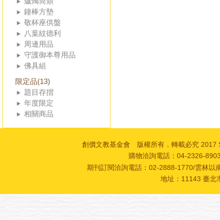
爐燭筒類
鐘棒方墊
敬杯座供盤
八葉紋德利
周邊用品
守護御本尊用品
佛具組
限定品(13)
題目存摺
年度限定
相關商品
創價文教基金會 版權所有．轉載必究 2017 SOKA Cultur
購物洽詢電話：04-2326-89
期刊訂閱洽詢電話：02-2888-1770/雲林以南
地址：11143 臺北