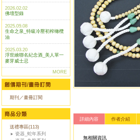
2026.02.02
佛壇型錄
2025.09.08
生命之泉_特級冷壓初榨橄欖
油
2025.03.20
浮世繪聯名紀念酒_美人單一
麥芽威士忌
MORE
期刊／畫冊訂閱
詳細內容
作者介紹
送禮專區(113)
瓷器_蛇年系列
無相關資訊