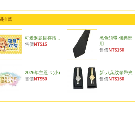
關推薦
可愛獅題目存摺...
黑色領帶-儀典部
用
售價
NT$15
售價
NT$150
2026年主題卡(小)
新-八葉紋領帶夾
售價
NT$50
售價
NT$150