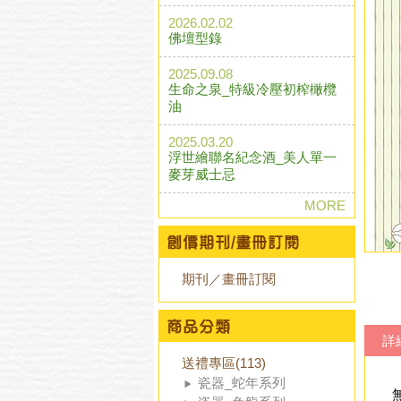
2026.02.02
佛壇型錄
2025.09.08
生命之泉_特級冷壓初榨橄欖
油
2025.03.20
浮世繪聯名紀念酒_美人單一
麥芽威士忌
MORE
期刊／畫冊訂閱
詳
送禮專區(113)
瓷器_蛇年系列