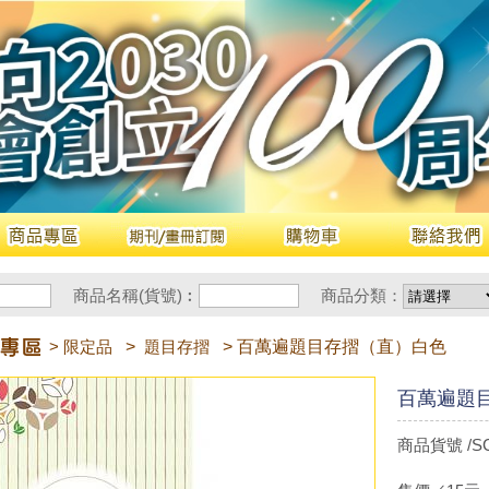
商品名稱(貨號)︰
商品分類：
> 限定品
>
題目存摺
> 百萬遍題目存摺（直）白色
百萬遍題
商品貨號 /SC