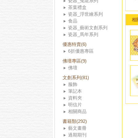
瓷器_兔龍系列
茶葉禮盒
瓷器_浮世繪系列
相
食品
瓷器_藝術文創系列
瓷器_馬年系列
優惠特賣(6)
6折優惠專區
佛壇專區(9)
佛壇
文創系列(81)
服飾
筆記本
資料夾
明信片
相關商品
書籍類(292)
藝文畫冊
過期期刊