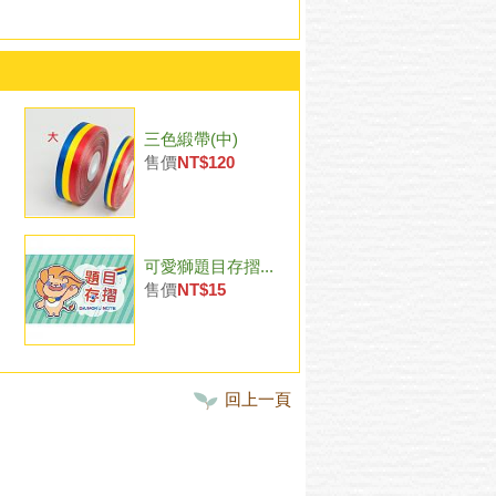
三色緞帶(中)
售價
NT$120
可愛獅題目存摺...
售價
NT$15
回上一頁