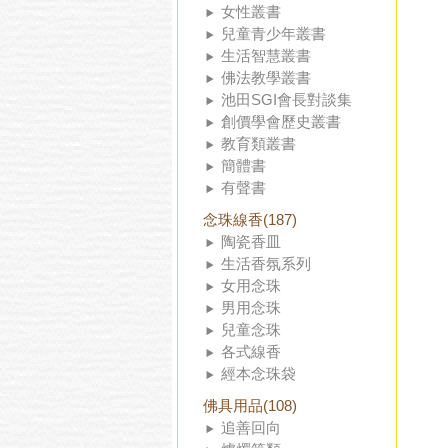
女性叢書
兒童青少年叢書
生活智慧叢書
佛法教學叢書
池田SGI會長對談集
創價學會歷史叢書
教育類叢書
簡體書
有聲書
念珠線香(187)
陶瓷香皿
生活香氛系列
女用念珠
男用念珠
兒童念珠
各式線香
經本念珠袋
佛具用品(108)
追善回向