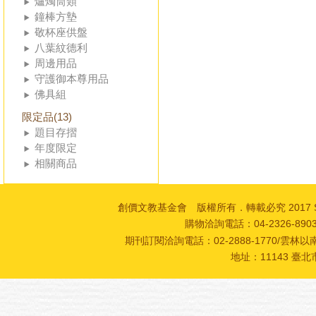
爐燭筒類
鐘棒方墊
敬杯座供盤
八葉紋德利
周邊用品
守護御本尊用品
佛具組
限定品(13)
題目存摺
年度限定
相關商品
創價文教基金會 版權所有．轉載必究 2017 SOKA Cultur
購物洽詢電話：04-2326-89
期刊訂閱洽詢電話：02-2888-1770/雲林以南
地址：11143 臺北