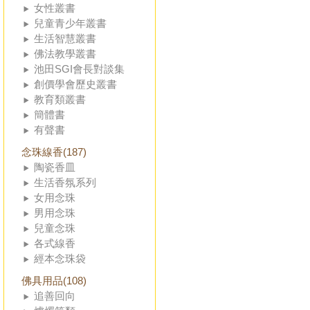
女性叢書
兒童青少年叢書
生活智慧叢書
佛法教學叢書
池田SGI會長對談集
創價學會歷史叢書
教育類叢書
簡體書
有聲書
念珠線香(187)
陶瓷香皿
生活香氛系列
女用念珠
男用念珠
兒童念珠
各式線香
經本念珠袋
佛具用品(108)
追善回向