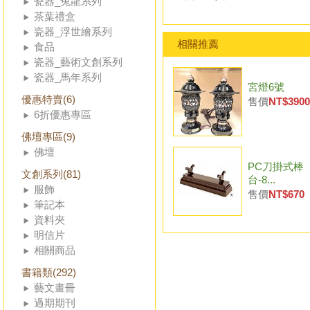
瓷器_兔龍系列
茶葉禮盒
瓷器_浮世繪系列
相關推薦
食品
瓷器_藝術文創系列
瓷器_馬年系列
宮燈6號
優惠特賣(6)
售價
NT$3900
6折優惠專區
佛壇專區(9)
佛壇
PC刀掛式棒
文創系列(81)
台-8...
服飾
售價
NT$670
筆記本
資料夾
明信片
相關商品
書籍類(292)
藝文畫冊
過期期刊