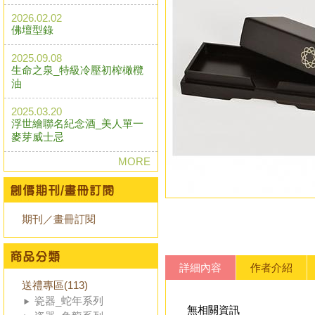
2026.02.02
佛壇型錄
2025.09.08
生命之泉_特級冷壓初榨橄欖
油
2025.03.20
浮世繪聯名紀念酒_美人單一
麥芽威士忌
MORE
期刊／畫冊訂閱
詳細內容
作者介紹
送禮專區(113)
瓷器_蛇年系列
無相關資訊