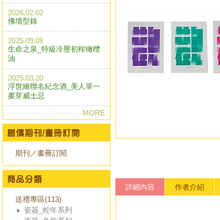
2026.02.02
佛壇型錄
2025.09.08
生命之泉_特級冷壓初榨橄欖
油
2025.03.20
浮世繪聯名紀念酒_美人單一
麥芽威士忌
MORE
期刊／畫冊訂閱
詳細內容
作者介紹
送禮專區(113)
瓷器_蛇年系列