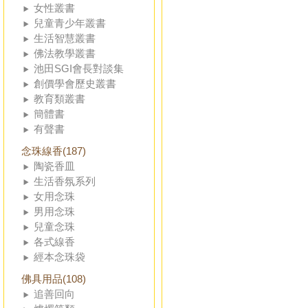
女性叢書
兒童青少年叢書
生活智慧叢書
佛法教學叢書
池田SGI會長對談集
創價學會歷史叢書
教育類叢書
簡體書
有聲書
念珠線香(187)
陶瓷香皿
生活香氛系列
女用念珠
男用念珠
兒童念珠
各式線香
經本念珠袋
佛具用品(108)
追善回向