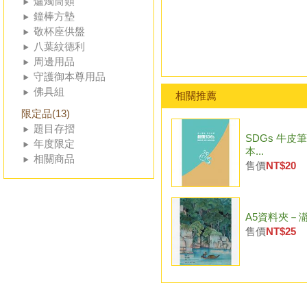
爐燭筒類
鐘棒方墊
敬杯座供盤
八葉紋德利
周邊用品
守護御本尊用品
佛具組
相關推薦
限定品(13)
題目存摺
SDGs 牛皮
年度限定
本...
相關商品
售價
NT$20
A5資料夾－瀞潭
售價
NT$25