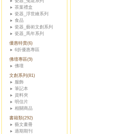
瓷器_兔龍系列
茶葉禮盒
瓷器_浮世繪系列
食品
瓷器_藝術文創系列
瓷器_馬年系列
優惠特賣(6)
6折優惠專區
佛壇專區(9)
佛壇
文創系列(81)
服飾
筆記本
資料夾
明信片
相關商品
書籍類(292)
藝文畫冊
過期期刊