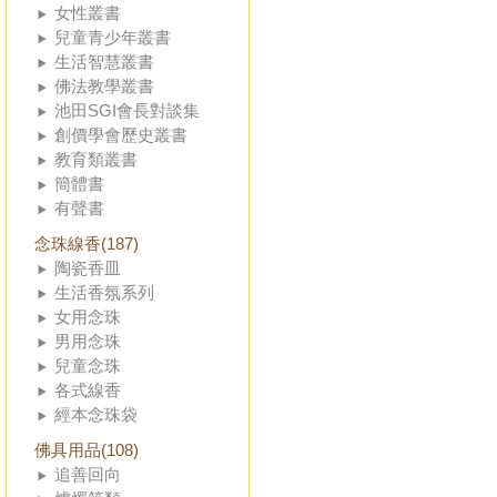
女性叢書
兒童青少年叢書
生活智慧叢書
佛法教學叢書
池田SGI會長對談集
創價學會歷史叢書
教育類叢書
簡體書
有聲書
念珠線香(187)
陶瓷香皿
生活香氛系列
女用念珠
男用念珠
兒童念珠
各式線香
經本念珠袋
佛具用品(108)
追善回向