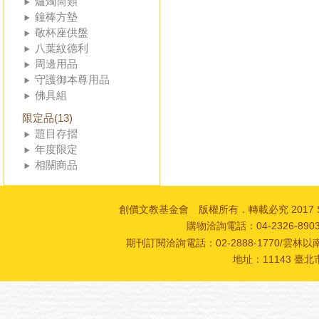
爐燭筒類
鐘棒方墊
敬杯座供盤
八葉紋德利
周邊用品
守護御本尊用品
佛具組
限定品(13)
題目存摺
年度限定
相關商品
創價文教基金會 版權所有．轉載必究 2017 SOKA Cultur
購物洽詢電話：04-2326-89
期刊訂閱洽詢電話：02-2888-1770/雲林以南
地址：11143 臺北