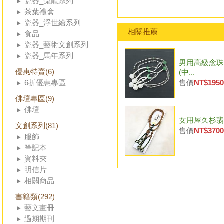
瓷器_兔龍系列
茶葉禮盒
瓷器_浮世繪系列
相關推薦
食品
瓷器_藝術文創系列
瓷器_馬年系列
男用高級念珠
優惠特賣(6)
(中...
6折優惠專區
售價
NT$1950
佛壇專區(9)
佛壇
女用屋久杉翡翠
文創系列(81)
售價
NT$3700
服飾
筆記本
資料夾
明信片
相關商品
書籍類(292)
藝文畫冊
過期期刊