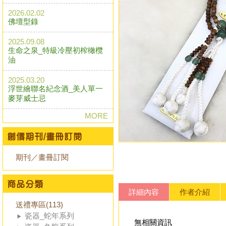
2026.02.02
佛壇型錄
2025.09.08
生命之泉_特級冷壓初榨橄欖
油
2025.03.20
浮世繪聯名紀念酒_美人單一
麥芽威士忌
MORE
期刊／畫冊訂閱
詳細內容
作者介紹
送禮專區(113)
瓷器_蛇年系列
無相關資訊