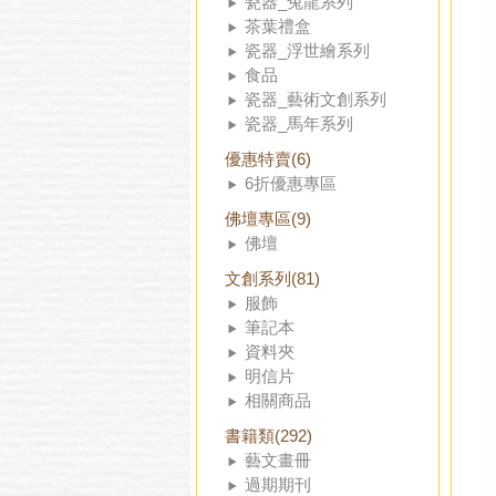
瓷器_兔龍系列
茶葉禮盒
瓷器_浮世繪系列
食品
瓷器_藝術文創系列
瓷器_馬年系列
優惠特賣(6)
6折優惠專區
佛壇專區(9)
佛壇
文創系列(81)
服飾
筆記本
資料夾
明信片
相關商品
書籍類(292)
藝文畫冊
過期期刊