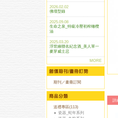
2026.02.02
佛壇型錄
2025.09.08
生命之泉_特級冷壓初榨橄欖
油
2025.03.20
浮世繪聯名紀念酒_美人單一
麥芽威士忌
MORE
期刊／畫冊訂閱
詳
送禮專區(113)
瓷器_蛇年系列