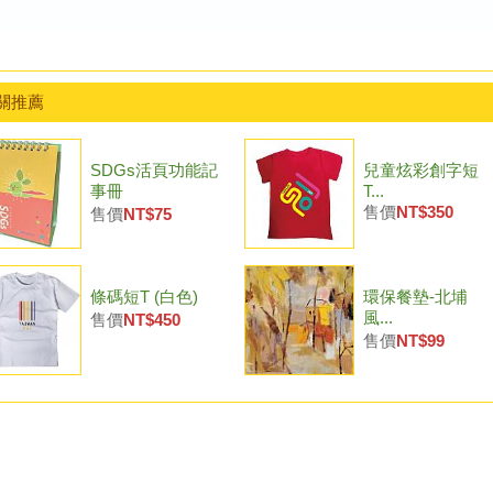
關推薦
SDGs活頁功能記
兒童炫彩創字短
事冊
T...
售價
NT$350
售價
NT$75
條碼短T (白色)
環保餐墊-北埔
風...
售價
NT$450
售價
NT$99