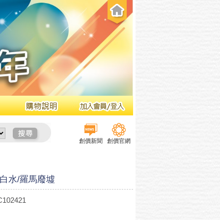
創價新聞
創價官網
馬白水/羅馬廢墟
102421