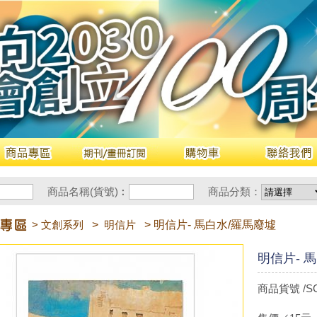
商品名稱(貨號)︰
商品分類：
> 文創系列
>
明信片
> 明信片- 馬白水/羅馬廢墟
明信片- 
商品貨號 /SC